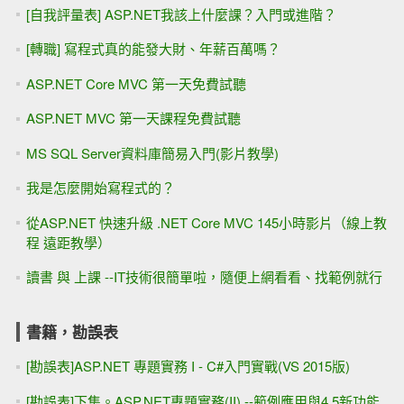
[自我評量表] ASP.NET我該上什麼課？入門或進階？
[轉職] 寫程式真的能發大財、年薪百萬嗎？
ASP.NET Core MVC 第一天免費試聽
ASP.NET MVC 第一天課程免費試聽
MS SQL Server資料庫簡易入門(影片教學)
我是怎麼開始寫程式的？
從ASP.NET 快速升級 .NET Core MVC 145小時影片（線上教
程 遠距教學）
讀書 與 上課 --IT技術很簡單啦，隨便上網看看、找範例就行
書籍，勘誤表
[勘誤表]ASP.NET 專題實務 I - C#入門實戰(VS 2015版)
[勘誤表]下集。ASP.NET專題實務(II) --範例應用與4.5新功能