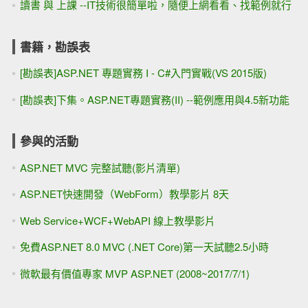
讀書 與 上課 --IT技術很簡單啦，隨便上網看看、找範例就行
書籍，勘誤表
[勘誤表]ASP.NET 專題實務 I - C#入門實戰(VS 2015版)
[勘誤表]下集。ASP.NET專題實務(II) --範例應用與4.5新功能
參與的活動
ASP.NET MVC 完整試聽(影片清單)
ASP.NET快速開發（WebForm）教學影片 8天
Web Service+WCF+WebAPI 線上教學影片
免費ASP.NET 8.0 MVC (.NET Core)第一天試聽2.5小時
微軟最有價值專家 MVP ASP.NET (2008~2017/7/1)