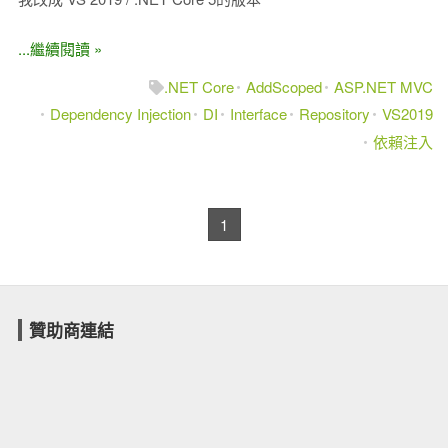
...繼續閱讀 »
.NET Core
AddScoped
ASP.NET MVC
Dependency Injection
DI
Interface
Repository
VS2019
依賴注入
1
贊助商連結