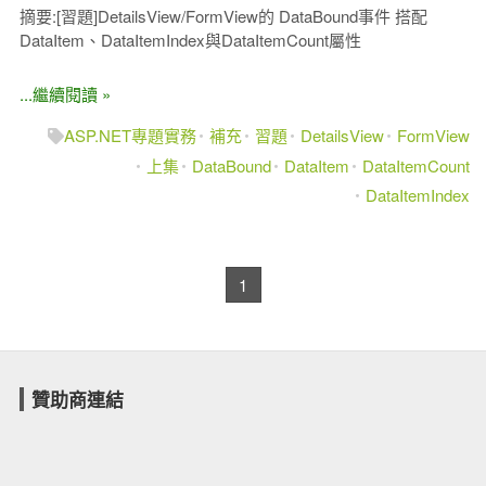
摘要:[習題]DetailsView/FormView的 DataBound事件 搭配
DataItem、DataItemIndex與DataItemCount屬性
...繼續閱讀 »
ASP.NET專題實務
補充
習題
DetailsView
FormView
上集
DataBound
DataItem
DataItemCount
DataItemIndex
1
贊助商連結