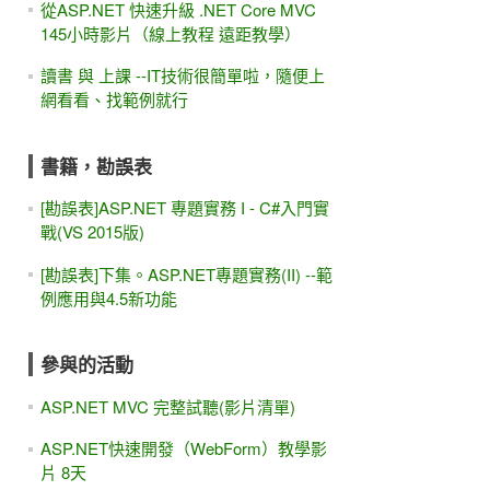
從ASP.NET 快速升級 .NET Core MVC
145小時影片（線上教程 遠距教學）
讀書 與 上課 --IT技術很簡單啦，隨便上
網看看、找範例就行
書籍，勘誤表
[勘誤表]ASP.NET 專題實務 I - C#入門實
戰(VS 2015版)
[勘誤表]下集。ASP.NET專題實務(II) --範
例應用與4.5新功能
參與的活動
ASP.NET MVC 完整試聽(影片清單)
ASP.NET快速開發（WebForm）教學影
片 8天