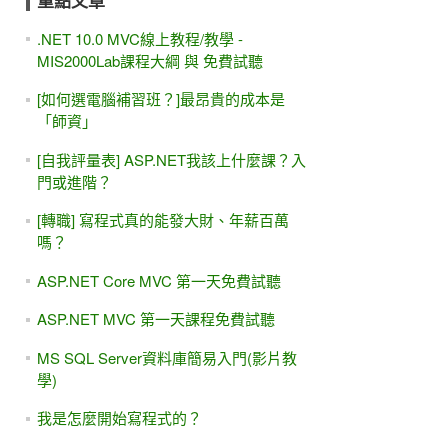
重點文章
.NET 10.0 MVC線上教程/教學 -
MIS2000Lab課程大綱 與 免費試聽
[如何選電腦補習班？]最昂貴的成本是
「師資」
[自我評量表] ASP.NET我該上什麼課？入
門或進階？
[轉職] 寫程式真的能發大財、年薪百萬
嗎？
ASP.NET Core MVC 第一天免費試聽
ASP.NET MVC 第一天課程免費試聽
MS SQL Server資料庫簡易入門(影片教
學)
我是怎麼開始寫程式的？