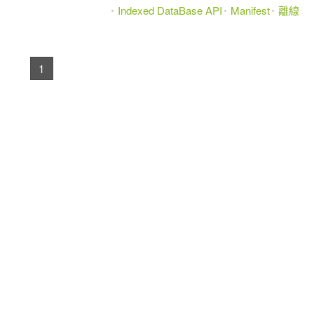
Indexed DataBase API
Manifest
離線
1