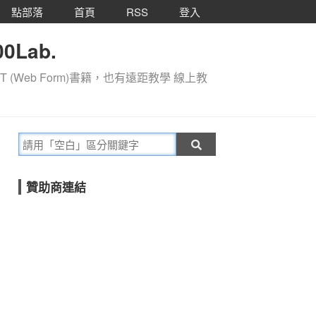
點部落
首頁
RSS
登入
0Lab.
T (Web Form)書籍，也有遠距教學 線上教
贊助商連結