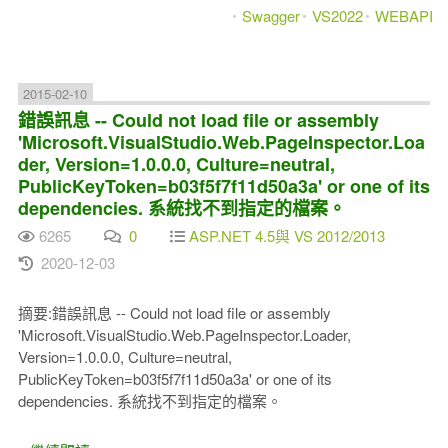
Swagger
VS2022
WEBAPI
2015-02-10
錯誤訊息 -- Could not load file or assembly
'Microsoft.VisualStudio.Web.PageInspector.Loa
der, Version=1.0.0.0, Culture=neutral,
PublicKeyToken=b03f5f7f11d50a3a' or one of its
dependencies. 系統找不到指定的檔案。
6265
0
ASP.NET 4.5與 VS 2012/2013
2020-12-03
摘要:錯誤訊息 -- Could not load file or assembly
'Microsoft.VisualStudio.Web.PageInspector.Loader,
Version=1.0.0.0, Culture=neutral,
PublicKeyToken=b03f5f7f11d50a3a' or one of its
dependencies. 系統找不到指定的檔案。