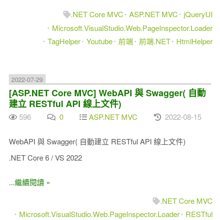
.NET Core MVC
ASP.NET MVC
jQueryUI
Microsoft.VisualStudio.Web.PageInspector.Loader
TagHelper
Youtube
前端
前端.NET
HtmlHelper
2022-07-29
[ASP.NET Core MVC] WebAPI 與 Swagger( 自動
建立 RESTful API 線上文件)
596
0
ASP.NET MVC
2022-08-15
WebAPI 與 Swagger( 自動建立 RESTful API 線上文件)
.NET Core 6 / VS 2022
...繼續閱讀 »
.NET Core MVC
Microsoft.VisualStudio.Web.PageInspector.Loader
RESTful