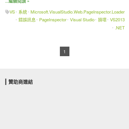
...繼續閱讀 »
VS
系統
Microsoft.VisualStudio.Web.PageInspector.Loader
錯誤訊息
PageInspector
Visual Studio
損壞
VS2013
.NET
1
贊助商連結