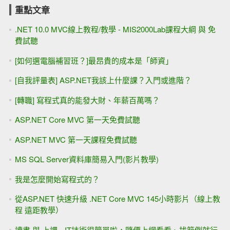
重點文章
.NET 10.0 MVC線上教程/教學 - MIS2000Lab課程大綱 與 免
費試聽
[如何選電腦補習班？]最昂貴的成本是「師資」
[自我評量表] ASP.NET我該上什麼課？入門或進階？
[轉職] 寫程式真的能發大財、年薪百萬嗎？
ASP.NET Core MVC 第一天免費試聽
ASP.NET MVC 第一天課程免費試聽
MS SQL Server資料庫簡易入門(影片教學)
我是怎麼開始寫程式的？
從ASP.NET 快速升級 .NET Core MVC 145小時影片（線上教
程 遠距教學）
讀書 與 上課 --IT技術很簡單啦，隨便上網看看、找範例就行