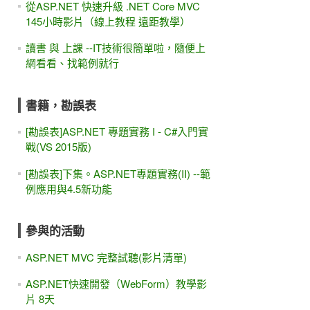
從ASP.NET 快速升級 .NET Core MVC
145小時影片（線上教程 遠距教學）
讀書 與 上課 --IT技術很簡單啦，隨便上
網看看、找範例就行
書籍，勘誤表
[勘誤表]ASP.NET 專題實務 I - C#入門實
戰(VS 2015版)
[勘誤表]下集。ASP.NET專題實務(II) --範
例應用與4.5新功能
參與的活動
ASP.NET MVC 完整試聽(影片清單)
ASP.NET快速開發（WebForm）教學影
片 8天