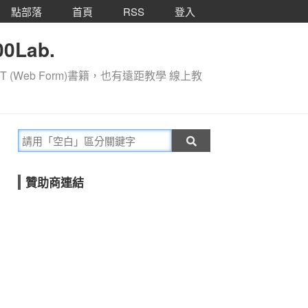
點部落
首頁
RSS
登入
0Lab.
T (Web Form)書籍，也有遠距教學 線上教
贊助商連結