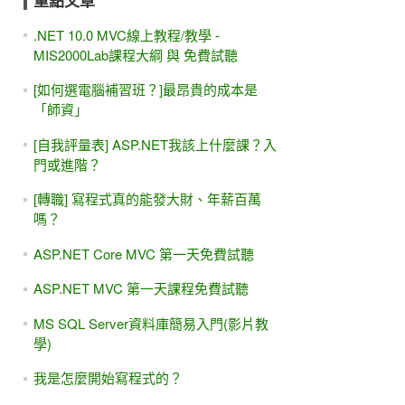
重點文章
.NET 10.0 MVC線上教程/教學 -
MIS2000Lab課程大綱 與 免費試聽
[如何選電腦補習班？]最昂貴的成本是
「師資」
[自我評量表] ASP.NET我該上什麼課？入
門或進階？
[轉職] 寫程式真的能發大財、年薪百萬
嗎？
ASP.NET Core MVC 第一天免費試聽
ASP.NET MVC 第一天課程免費試聽
MS SQL Server資料庫簡易入門(影片教
學)
我是怎麼開始寫程式的？