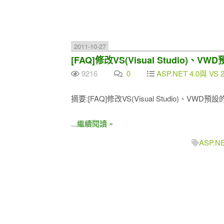
2011-10-27
[FAQ]修改VS(Visual Studio)
9216
0
ASP.NET 4.0與 VS 
摘要:[FAQ]修改VS(Visual Studio)、V
...繼續閱讀 »
ASP.N