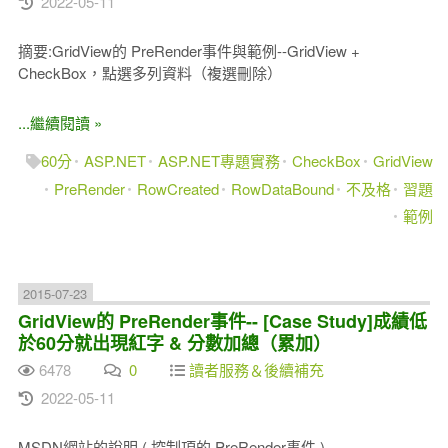
2022-05-11
摘要:GridView的 PreRender事件與範例--GridView +
CheckBox，點選多列資料（複選刪除）
...繼續閱讀 »
60分
ASP.NET
ASP.NET專題實務
CheckBox
GridView
PreRender
RowCreated
RowDataBound
不及格
習題
範例
2015-07-23
GridView的 PreRender事件-- [Case Study]成績低
於60分就出現紅字 & 分數加總（累加）
6478
0
讀者服務＆後續補充
2022-05-11
MSDN網站的說明 ( 控制項的 PreRender事件 )