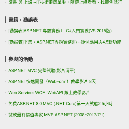
讀書 與 上課 --IT技術很簡單啦，隨便上網看看、找範例就行
書籍，勘誤表
[勘誤表]ASP.NET 專題實務 I - C#入門實戰(VS 2015版)
[勘誤表]下集。ASP.NET專題實務(II) --範例應用與4.5新功能
參與的活動
ASP.NET MVC 完整試聽(影片清單)
ASP.NET快速開發（WebForm）教學影片 8天
Web Service+WCF+WebAPI 線上教學影片
免費ASP.NET 8.0 MVC (.NET Core)第一天試聽2.5小時
微軟最有價值專家 MVP ASP.NET (2008~2017/7/1)