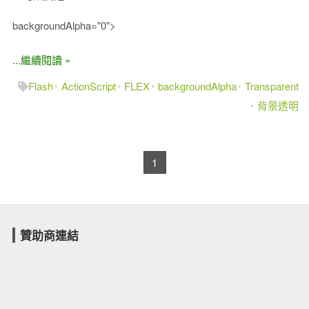
backgroundAlpha="0">
...繼續閱讀 »
Flash
ActionScript
FLEX
backgroundAlpha
Transparent
背景透明
1
贊助商連結