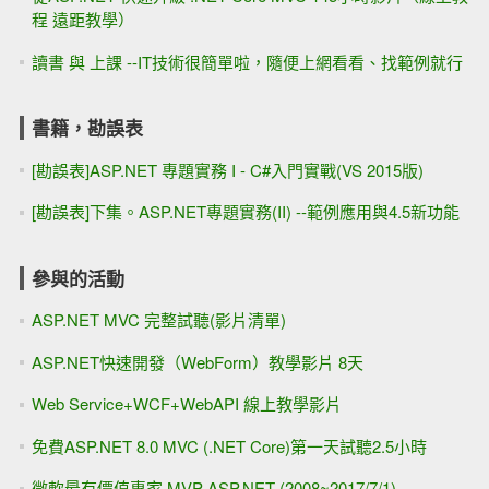
程 遠距教學）
讀書 與 上課 --IT技術很簡單啦，隨便上網看看、找範例就行
書籍，勘誤表
[勘誤表]ASP.NET 專題實務 I - C#入門實戰(VS 2015版)
[勘誤表]下集。ASP.NET專題實務(II) --範例應用與4.5新功能
參與的活動
ASP.NET MVC 完整試聽(影片清單)
ASP.NET快速開發（WebForm）教學影片 8天
Web Service+WCF+WebAPI 線上教學影片
免費ASP.NET 8.0 MVC (.NET Core)第一天試聽2.5小時
微軟最有價值專家 MVP ASP.NET (2008~2017/7/1)