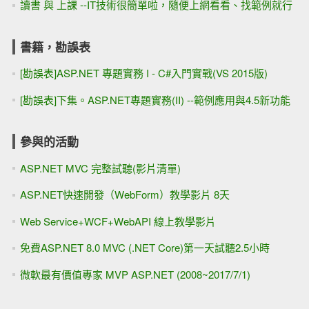
讀書 與 上課 --IT技術很簡單啦，隨便上網看看、找範例就行
書籍，勘誤表
[勘誤表]ASP.NET 專題實務 I - C#入門實戰(VS 2015版)
[勘誤表]下集。ASP.NET專題實務(II) --範例應用與4.5新功能
參與的活動
ASP.NET MVC 完整試聽(影片清單)
ASP.NET快速開發（WebForm）教學影片 8天
Web Service+WCF+WebAPI 線上教學影片
免費ASP.NET 8.0 MVC (.NET Core)第一天試聽2.5小時
微軟最有價值專家 MVP ASP.NET (2008~2017/7/1)