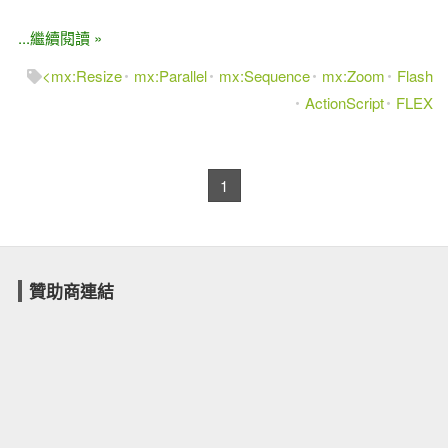
...繼續閱讀 »
<mx:Resize
mx:Parallel
mx:Sequence
mx:Zoom
Flash
ActionScript
FLEX
1
贊助商連結