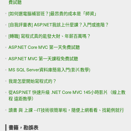
費試聽
[如何選電腦補習班？]最昂貴的成本是「師資」
[自我評量表] ASP.NET我該上什麼課？入門或進階？
[轉職] 寫程式真的能發大財、年薪百萬嗎？
ASP.NET Core MVC 第一天免費試聽
ASP.NET MVC 第一天課程免費試聽
MS SQL Server資料庫簡易入門(影片教學)
我是怎麼開始寫程式的？
從ASP.NET 快速升級 .NET Core MVC 145小時影片（線上教
程 遠距教學）
讀書 與 上課 --IT技術很簡單啦，隨便上網看看、找範例就行
書籍，勘誤表