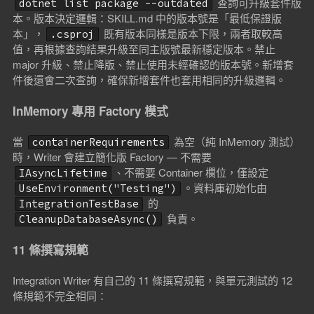
查詢可升級套件版
dotnet list package --outdated
本。版本決定邏輯：SKILL.md 中的版本號是「最低保證版
本」，
既有版本同樣是版本下限，兩者取較高
.csproj
值，再根據查詢結果升級至同主版號最新穩定版本。禁止
major 升級、禁止降版、禁止使用未經確認的版本號。新增套
件後還會二次查詢，確保新增套件也套用相同的升級邏輯。
InMemory 專用 Factory 模式
當
為空（純 InMemory 測試）
containerRequirements
時，Writer 會建立簡化版 Factory — 不需要
、不需要 Container 欄位，僅設定
IAsyncLifetime
。資料庫初始化由
UseEnvironment("Testing")
的
IntegrationTestBase
負責。
CleanupDatabaseAsync()
11 條撰寫規範
Integration Writer 有自己的 11 條撰寫規範，與單元測試的 12
條規範不完全相同：