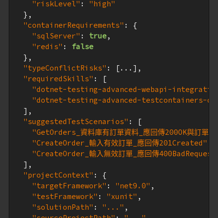
"riskLevel"
: 
"high"
  },

"containerRequirements"
: {

"sqlServer"
: 
true
,

"redis"
: 
false
  },

"typeConflictRisks"
: [...],

"requiredSkills"
: [

"dotnet-testing-advanced-webapi-integratio
"dotnet-testing-advanced-testcontainers-da
  ],

"suggestedTestScenarios"
: [

"GetOrders_資料庫有訂單資料_應回傳200OK與訂單清
"CreateOrder_輸入有效訂單_應回傳201Created"
,

"CreateOrder_輸入無效訂單_應回傳400BadReque
  ],

"projectContext"
: {

"targetFramework"
: 
"net9.0"
,

"testFramework"
: 
"xunit"
,

"solutionPath"
: 
"..."
,

"sourceProjectPath"
: 
"..."
,
