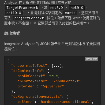
Analyzer 在分析初期會自動偵測目標專案的
（如
、
、
TargetFramework
net8.0
net9.0
），並將測試框架固定為
。這個資訊會
net10.0
xunit
寫入
欄位，確保下游 Writer 使用正確的
projectContext
版本號，不會因 LLM 記憶偏差而寫入錯誤的框架版本。
輸出格式
Integration Analyzer 的 JSON 報告比單元測試版本多了幾個關
鍵欄位：
{

"endpointsToTest"
: [...],

"dbContextInfo"
: {

"hasDbContext"
: 
true
,

"dbContextName"
: 
"AppDbContext"
,

"provider"
: 
"SqlServer"
  },

"dbRegistrationAnalysis"
: {

"pattern"
: 
"hardcoded-unconditional"
,
