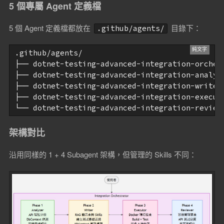
5 個專屬 Agent 定義檔
5 個 Agent 定義檔都放在
目錄下：
.github/agents/
.github/agents/

├── dotnet-testing-advanced-integration-orchest
├── dotnet-testing-advanced-integration-analyze
├── dotnet-testing-advanced-integration-writer.
├── dotnet-testing-advanced-integration-executo
└── dotnet-testing-advanced-integration-review
架構對比
沿用同樣的 1 + 4 Subagent 架構，但管理的 Skills 不同：