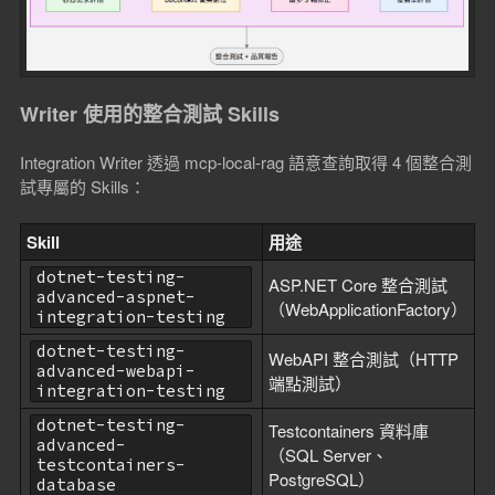
Writer 使用的整合測試 Skills
Integration Writer 透過 mcp-local-rag 語意查詢取得 4 個整合測
試專屬的 Skills：
Skill
用途
dotnet-testing-
ASP.NET Core 整合測試
advanced-aspnet-
（WebApplicationFactory）
integration-testing
dotnet-testing-
WebAPI 整合測試（HTTP
advanced-webapi-
端點測試）
integration-testing
dotnet-testing-
Testcontainers 資料庫
advanced-
（SQL Server、
testcontainers-
PostgreSQL）
database