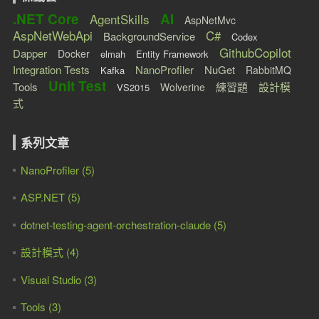
.NET Core
AI
AgentSkills
AspNetMvc
AspNetWebApi
C#
BackgroundService
Codex
GithubCopilot
Dapper
Docker
elmah
Entity Framework
Integration Tests
NanoProfiler
NuGet
RabbitMQ
Kafka
Unit Test
Tools
練習題
設計模
Wolverine
VS2015
式
系列文章
NanoProfiler (5)
ASP.NET (5)
dotnet-testing-agent-orchestration-claude (5)
設計模式 (4)
Visual Studio (3)
Tools (3)