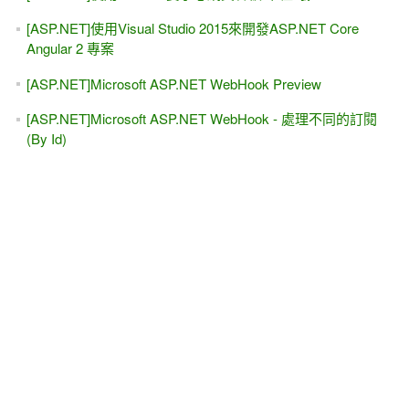
[ASP.NET]使用Visual Studio 2015來開發ASP.NET Core
Angular 2 專案
[ASP.NET]Microsoft ASP.NET WebHook Preview
[ASP.NET]Microsoft ASP.NET WebHook - 處理不同的訂閱
(By Id)