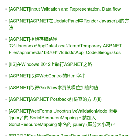
[ASP.NET]Input Validation and Representation, Data flow
[ASP.NET]ASP.NET在UpdatePanel中Render Javascript的方
法
[ASP.NET]拒絕存取路徑
'C:\Users\xxx\AppData\Local\Temp\Temporary ASP.NET
Files\apname\3a1b3704\f7fc6d0c\App_Code.l8ieogii.0.cs
[IIS]在Windows 2012上執行ASP.NET之路
[ASP.NET]取得WebControl的Html字串
[ASP.NET]取得GridView本頁某欄位加總的值
[ASP.NET]ASP.NET Postback前檢查的方式(II)
[ASP.NET]WebForms UnobtrusiveValidationMode 需要
'jquery' 的 ScriptResourceMapping。請加入
ScriptResourceMapping 命名的 jquery (區分大小寫)。
[ERROR]Sys.WebForms.PageRequestManagerServerError