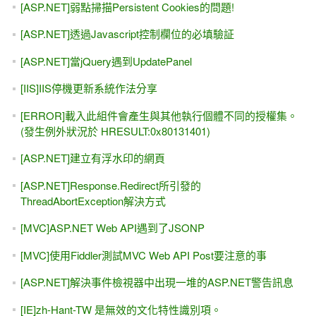
[ASP.NET]弱點掃描Persistent Cookies的問題!
[ASP.NET]透過Javascript控制欄位的必填驗証
[ASP.NET]當jQuery遇到UpdatePanel
[IIS]IIS停機更新系統作法分享
[ERROR]載入此組件會產生與其他執行個體不同的授權集。
(發生例外狀況於 HRESULT:0x80131401)
[ASP.NET]建立有浮水印的網頁
[ASP.NET]Response.Redirect所引發的
ThreadAbortException解決方式
[MVC]ASP.NET Web API遇到了JSONP
[MVC]使用Fiddler測試MVC Web API Post要注意的事
[ASP.NET]解決事件檢視器中出現一堆的ASP.NET警告訊息
[IE]zh-Hant-TW 是無效的文化特性識別項。