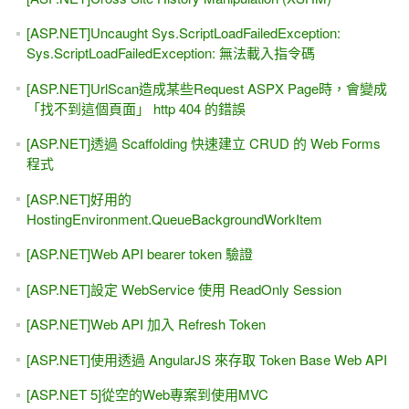
[ASP.NET]Uncaught Sys.ScriptLoadFailedException:
Sys.ScriptLoadFailedException: 無法載入指令碼
[ASP.NET]UrlScan造成某些Request ASPX Page時，會變成
「找不到這個頁面」 http 404 的錯誤
[ASP.NET]透過 Scaffolding 快速建立 CRUD 的 Web Forms
程式
[ASP.NET]好用的
HostingEnvironment.QueueBackgroundWorkItem
[ASP.NET]Web API bearer token 驗證
[ASP.NET]設定 WebService 使用 ReadOnly Session
[ASP.NET]Web API 加入 Refresh Token
[ASP.NET]使用透過 AngularJS 來存取 Token Base Web API
[ASP.NET 5]從空的Web專案到使用MVC