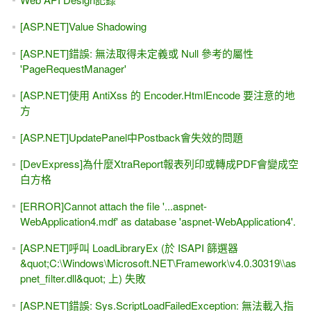
[ASP.NET]Value Shadowing
[ASP.NET]錯誤: 無法取得未定義或 Null 參考的屬性
'PageRequestManager'
[ASP.NET]使用 AntiXss 的 Encoder.HtmlEncode 要注意的地
方
[ASP.NET]UpdatePanel中Postback會失效的問題
[DevExpress]為什麼XtraReport報表列印或轉成PDF會變成空
白方格
[ERROR]Cannot attach the file '...aspnet-
WebApplication4.mdf' as database 'aspnet-WebApplication4'.
[ASP.NET]呼叫 LoadLibraryEx (於 ISAPI 篩選器
&quot;C:\Windows\Microsoft.NET\Framework\v4.0.30319\\as
pnet_filter.dll&quot; 上) 失敗
[ASP.NET]錯誤: Sys.ScriptLoadFailedException: 無法載入指