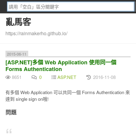
亂馬客
https://rainmakerho.github.io/
2015-06-11
[ASP.NET]多個 Web Application 使用同一個
Forms Authentication
8651
0
ASP.NET
2016-11-08
有多個 Web Application 可以共同一個 Forms Authentication 來
達到 single sign on哦!
問題