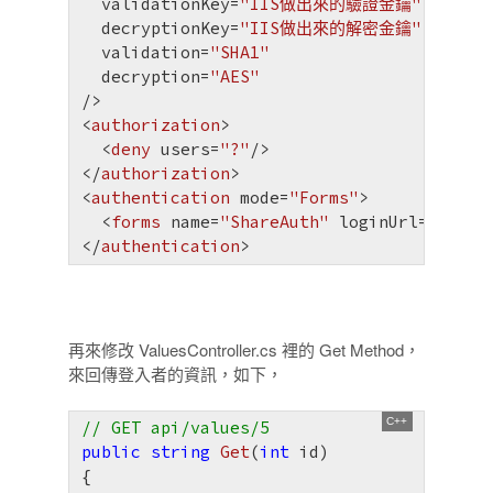
validationKey
=
"IIS做出來的驗證金鑰"
decryptionKey
=
"IIS做出來的解密金鑰"
validation
=
"SHA1"
decryption
=
"AES"
/>
<
authorization
>
<
deny
users
=
"?"
/>
</
authorization
>
<
authentication
mode
=
"Forms"
>
<
forms
name
=
"ShareAuth"
loginUrl
=
"Login
</
authentication
>
再來修改 ValuesController.cs 裡的 Get Method，
來回傳登入者的資訊，如下，
// GET api/values/5
public
string
Get
(
int
 id)
{
