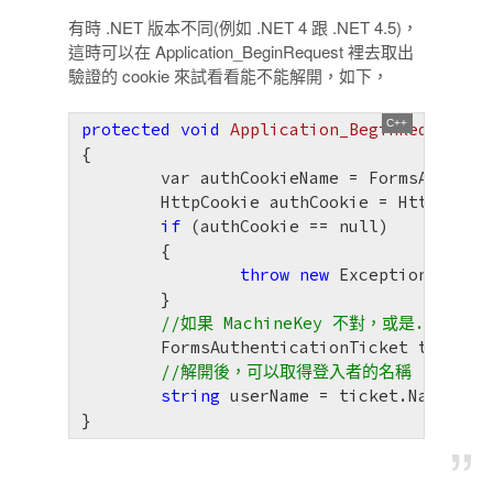
有時 .NET 版本不同(例如 .NET 4 跟 .NET 4.5)，
這時可以在 Application_BeginRequest 裡去取出
驗證的 cookie 來試看看能不能解開，如下，
protected
void
Application_BeginRequest
(o
{

	var authCookieName = FormsAuthentication.FormsCookieName;

	HttpCookie authCookie = HttpContext.Current.Request.Cookies[authCookieName];

if
 (authCookie == null)

	{

throw
new
 Exception(
"取不到
	}

//如果 MachineKey 不對，或是.NET F
	FormsAuthenticationTicket ticket = FormsAuthentication.Decrypt(authCookie.Value);

//解開後，可以取得登入者的名稱
string
 userName = ticket.Name;

}