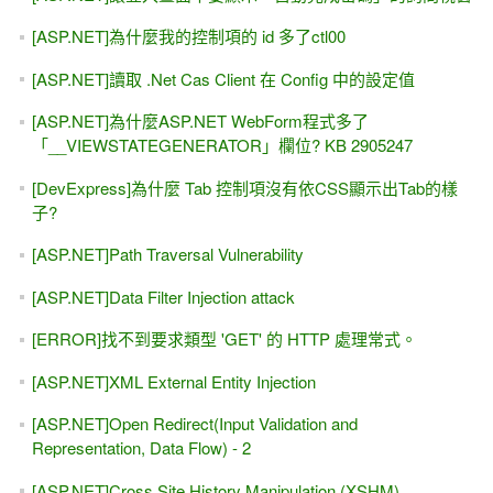
[ASP.NET]為什麼我的控制項的 id 多了ctl00
[ASP.NET]讀取 .Net Cas Client 在 Config 中的設定值
[ASP.NET]為什麼ASP.NET WebForm程式多了
「__VIEWSTATEGENERATOR」欄位? KB 2905247
[DevExpress]為什麼 Tab 控制項沒有依CSS顯示出Tab的樣
子?
[ASP.NET]Path Traversal Vulnerability
[ASP.NET]Data Filter Injection attack
[ERROR]找不到要求類型 'GET' 的 HTTP 處理常式。
[ASP.NET]XML External Entity Injection
[ASP.NET]Open Redirect(Input Validation and
Representation, Data Flow) - 2
[ASP.NET]Cross Site History Manipulation (XSHM)