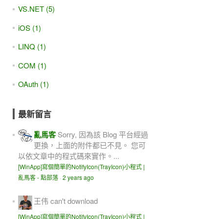
VS.NET (5)
iOS (1)
LINQ (1)
COM (1)
OAuth (1)
最新留言
亂馬客
Sorry, 因為該 Blog 平台經過
更換，上面的附件都已不見。 您可
以依文章中的程式碼來實作。...
[WinApp]寫個簡單的NotifyIcon(TrayIcon)小程式 |
亂馬客 - 點部落
·
2 years ago
王伟
can't download
[WinApp]寫個簡單的NotifyIcon(TrayIcon)小程式 |