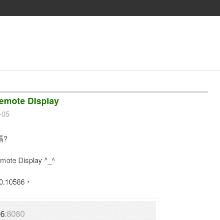
emote Display
-05
嗎?
te Display ^_^
0.10586，