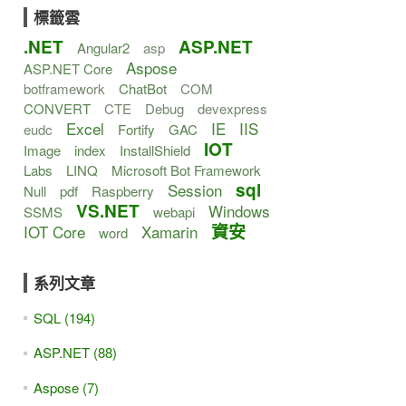
標籤雲
.NET
ASP.NET
Angular2
asp
Aspose
ASP.NET Core
botframework
ChatBot
COM
CONVERT
CTE
Debug
devexpress
Excel
IE
IIS
eudc
Fortify
GAC
IOT
Image
index
InstallShield
Labs
LINQ
Microsoft Bot Framework
sql
Session
Null
pdf
Raspberry
VS.NET
Windows
SSMS
webapi
資安
IOT Core
Xamarin
word
系列文章
SQL (194)
ASP.NET (88)
Aspose (7)