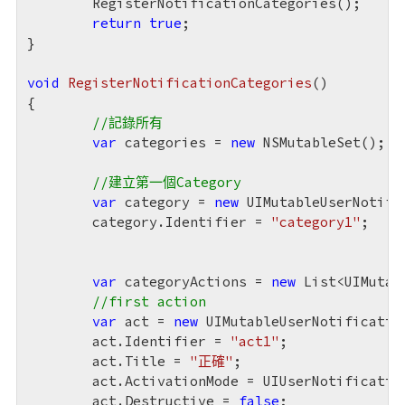
	RegisterNotificationCategories();

return
true
;

}

void
RegisterNotificationCategories
(
{

//記錄所有
var
 categories = 
new
 NSMutableSet();

//建立第一個Category
var
 category = 
new
 UIMutableUserNotific
	category.Identifier = 
"category1"
;

var
 categoryActions = 
new
 List<UIMutab
//first action
var
 act = 
new
 UIMutableUserNotification
	act.Identifier = 
"act1"
;

	act.Title = 
"正確"
;

	act.ActivationMode = UIUserNotificationActivationMode.Background;

	act.Destructive = 
false
;
