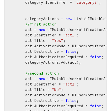
	category.Identifier = 
"category2"
;

	categoryActions = 
new
 List<UIMutableUs
//first action
	act = 
new
 UIMutableUserNotificationActi
	act.Identifier = 
"act1"
;

	act.Title = 
"Yes"
;

	act.ActivationMode = UIUserNotificationActivationMode.Background;

	act.Destructive = 
false
;

	act.AuthenticationRequired = 
false
;

	categoryActions.Add(act);

//second action
	act = 
new
 UIMutableUserNotificationActi
	act.Identifier = 
"act2"
;

	act.Title = 
"No"
;

	act.ActivationMode = UIUserNotificationActivationMode.Foreground;

	act.Destructive = 
false
;

	act.AuthenticationRequired = 
false
;
