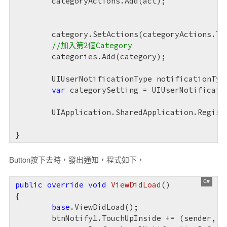
	categoryActions.Add(act);

	category.SetActions(categoryActions.ToArray(), UIUserNotificationActionContext.Default);

//加入第2個Category
	categories.Add(category);

	UIUserNotificationType notificationTypes = UIUserNotificationType.Alert | UIUserNotificationType.Sound; 

var
 categorySetting = UIUserNotificati
	UIApplication.SharedApplication.RegisterUserNotificationSettings(categorySetting);

}
Button按下去時，發出通知，程式如下，
public
override
void
ViewDidLoad
(
{

base
.ViewDidLoad();

	btnNotify1.TouchUpInside += (sender, e) => {
