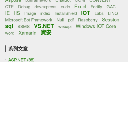
Excel
CTE
Debug
devexpress
eudc
Fortify
GAC
IOT
IE
IIS
Image
index
InstallShield
Labs
LINQ
Session
Microsoft Bot Framework
Null
pdf
Raspberry
sql
VS.NET
Windows IOT Core
SSMS
webapi
資安
Xamarin
word
系列文章
ASP.NET (88)
IOT (25)
docker (5)
COM (1)
UWP (1)
tasklist (1)
SharePoint (1)