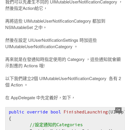
我們可以先產生不同的 UIMutableUserNotificationCategory ，
然後指定Action給它，
再將這些 UIMutableUserNotificationCategory 都加到
NSMutableSet 之中。
然後在設定 UIUserNotificationSettings 時加這些
UIMutableUserNotificationCategory 。
再來就是在發通知時指定使用的 Category ，這些通知就會顯
示對應的 Actions 哦!
以下我們建立2個 UIMutableUserNotificationCategory 各有 2
個 Action 。
在 AppDelegate 中先定義好，如下，
public
override
bool
FinishedLaunching
(
UIAppli
{

//設定通知的Categories