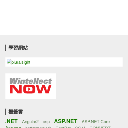
學習網站
標籤雲
.NET
ASP.NET
Angular2
asp
ASP.NET Core
Aspose
botframework
ChatBot
COM
CONVERT