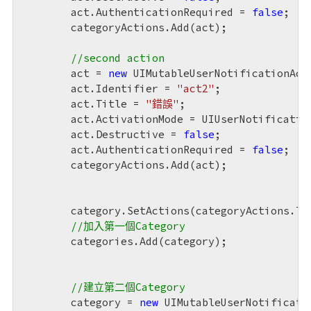
	act.AuthenticationRequired = 
false
;

	categoryActions.Add(act);

//second action
	act = 
new
 UIMutableUserNotificationActi
	act.Identifier = 
"act2"
;

	act.Title = 
"錯誤"
;

	act.ActivationMode = UIUserNotificationActivationMode.Foreground;

	act.Destructive = 
false
;

	act.AuthenticationRequired = 
false
;

	categoryActions.Add(act);

	category.SetActions(categoryActions.ToArray(), UIUserNotificationActionContext.Default);

//加入第一個Category
	categories.Add(category);

//建立第二個Category
	category = 
new
 UIMutableUserNotificatio