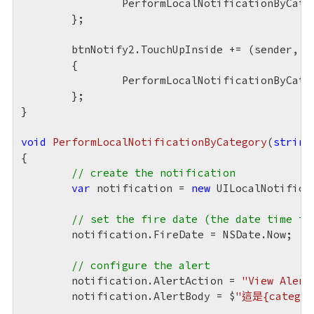
		PerformLocalNotificationByCate
	};

	btnNotify2.TouchUpInside += (sender, e) =>

	{

		PerformLocalNotificationByCate
	};

}

void
PerformLocalNotificationByCategory
(
string
{

// create the notification
var
 notification = 
new
 UILocalNotificat
// set the fire date (the date time in
	notification.FireDate = NSDate.Now;

// configure the alert
	notification.AlertAction = 
"View Alert
	notification.AlertBody = $
"這是{categor