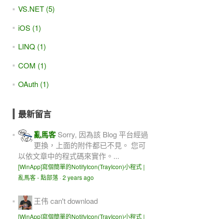
VS.NET (5)
iOS (1)
LINQ (1)
COM (1)
OAuth (1)
最新留言
亂馬客
Sorry, 因為該 Blog 平台經過
更換，上面的附件都已不見。 您可
以依文章中的程式碼來實作。...
[WinApp]寫個簡單的NotifyIcon(TrayIcon)小程式 |
亂馬客 - 點部落
·
2 years ago
王伟
can't download
[WinApp]寫個簡單的NotifyIcon(TrayIcon)小程式 |