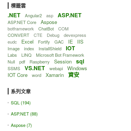
標籤雲
.NET
ASP.NET
Angular2
asp
Aspose
ASP.NET Core
botframework
ChatBot
COM
CONVERT
CTE
Debug
devexpress
Excel
IE
IIS
eudc
Fortify
GAC
IOT
Image
index
InstallShield
Labs
LINQ
Microsoft Bot Framework
sql
Session
Null
pdf
Raspberry
VS.NET
Windows
SSMS
webapi
資安
IOT Core
Xamarin
word
系列文章
SQL (194)
ASP.NET (88)
Aspose (7)