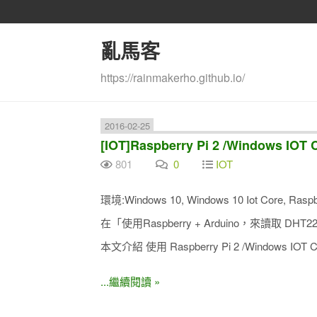
亂馬客
https://rainmakerho.github.io/
2016-02-25
[IOT]Raspberry Pi 2 /Windows 
801
0
IOT
環境:Windows 10, Windows 10 Iot Core, Raspbe
在「使用Raspberry + Arduino，來讀取 D
本文介紹 使用 Raspberry Pi 2 /Windows IO
...繼續閱讀 »