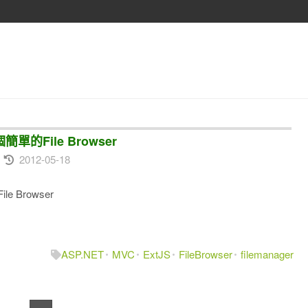
個簡單的File Browser
2012-05-18
e Browser
ASP.NET
MVC
ExtJS
FileBrowser
filemanager