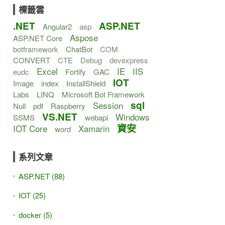
標籤雲
.NET
ASP.NET
Angular2
asp
Aspose
ASP.NET Core
botframework
ChatBot
COM
CONVERT
CTE
Debug
devexpress
Excel
IE
IIS
eudc
Fortify
GAC
IOT
Image
index
InstallShield
Labs
LINQ
Microsoft Bot Framework
sql
Session
Null
pdf
Raspberry
VS.NET
Windows
SSMS
webapi
資安
IOT Core
Xamarin
word
系列文章
ASP.NET (88)
IOT (25)
docker (5)