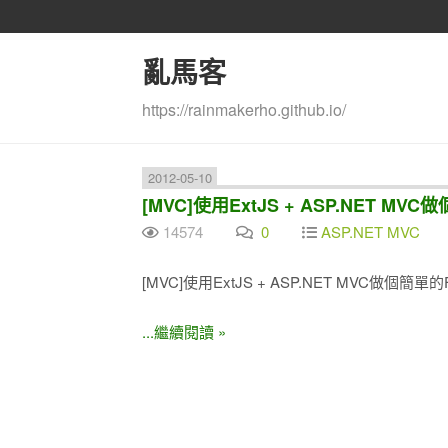
亂馬客
https://rainmakerho.github.io/
2012-05-10
[MVC]使用ExtJS + ASP.NET MVC做
14574
0
ASP.NET MVC
[MVC]使用ExtJS + ASP.NET MVC做個簡單的Fil
...繼續閱讀 »