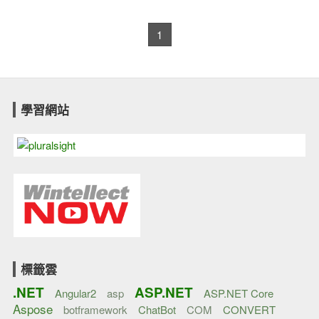
1
學習網站
標籤雲
.NET
ASP.NET
Angular2
asp
ASP.NET Core
Aspose
botframework
ChatBot
COM
CONVERT