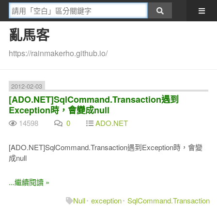
亂馬客
https://rainmakerho.github.io/
2012-02-03
[ADO.NET]SqlCommand.Transaction遇到
Exception時，會變成null
14598
0
ADO.NET
[ADO.NET]SqlCommand.Transaction遇到Exception時，會變
成null
...繼續閱讀 »
Null
exception
SqlCommand.Transaction