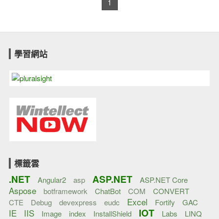
1
學習網站
標籤雲
.NET
ASP.NET
Angular2
asp
ASP.NET Core
Aspose
botframework
ChatBot
COM
CONVERT
Excel
CTE
Debug
devexpress
eudc
Fortify
GAC
IOT
IE
IIS
Image
index
InstallShield
Labs
LINQ