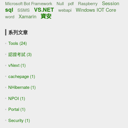
Session
Microsoft Bot Framework
Null
pdf
Raspberry
sql
VS.NET
Windows IOT Core
SSMS
webapi
資安
Xamarin
word
系列文章
Tools (24)
認證考試 (3)
vNext (1)
cachepage (1)
NHibernate (1)
NPOI (1)
Portal (1)
Security (1)