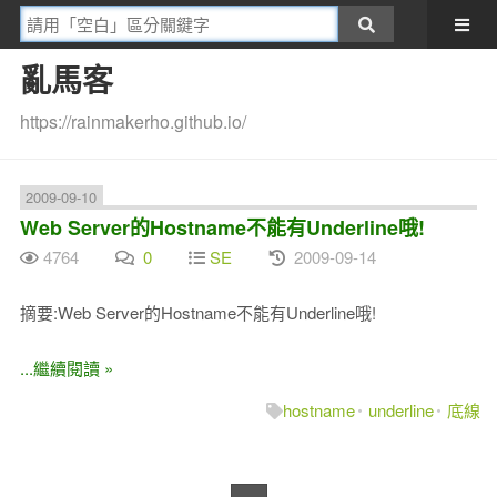
亂馬客
https://rainmakerho.github.io/
2009-09-10
Web Server的Hostname不能有Underline哦!
4764
0
SE
2009-09-14
摘要:Web Server的Hostname不能有Underline哦!
...繼續閱讀 »
hostname
underline
底線