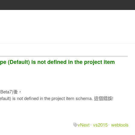
pe (Default) is not defined in the project item
 (Beta7)後，
fault) is not defined in the project item schema. 這個錯誤!
vNext
vs2015
webtools