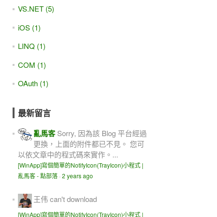
VS.NET (5)
iOS (1)
LINQ (1)
COM (1)
OAuth (1)
最新留言
亂馬客
Sorry, 因為該 Blog 平台經過
更換，上面的附件都已不見。 您可
以依文章中的程式碼來實作。...
[WinApp]寫個簡單的NotifyIcon(TrayIcon)小程式 |
亂馬客 - 點部落
·
2 years ago
王伟
can't download
[WinApp]寫個簡單的NotifyIcon(TrayIcon)小程式 |