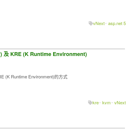
vNext
asp.net 5
) 及 KRE (K Runtime Environment)
 (K Runtime Environment)的方式
kre
kvm
vNext