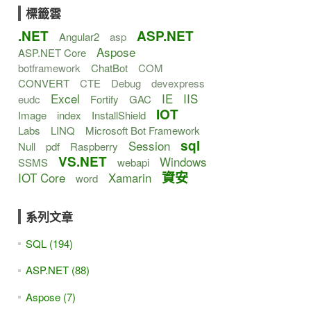
標籤雲
.NET
ASP.NET
Angular2
asp
Aspose
ASP.NET Core
botframework
ChatBot
COM
CONVERT
CTE
Debug
devexpress
Excel
IE
IIS
eudc
Fortify
GAC
IOT
Image
index
InstallShield
Labs
LINQ
Microsoft Bot Framework
sql
Session
Null
pdf
Raspberry
VS.NET
Windows
SSMS
webapi
資安
IOT Core
Xamarin
word
系列文章
SQL (194)
ASP.NET (88)
Aspose (7)