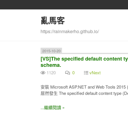
亂馬客
https://rainmakerho.github.io/
2015-10-20
[VS]The specified default content ty
schema.
1120
0
vNext
安裝 Microsoft ASP.NET and Web Tools 2015
居然發生 The specified default content type (De
...繼續閱讀 »