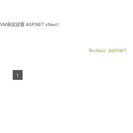
的VM來試試看 ASP.NET vNext !
vNext
ASP.NET
1