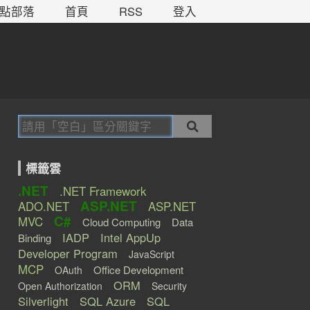
點部落
首頁
RSS
登入
標籤雲
.NET
.NET Framework
ASP.NET
ADO.NET
ASP.NET
C#
MVC
Cloud Computing
Data
IADP
Intel AppUp
Binding
Developer Program
JavaScript
MCP
Office Development
OAuth
ORM
Open Authorization
Security
Silverlight
SQL Azure
SQL