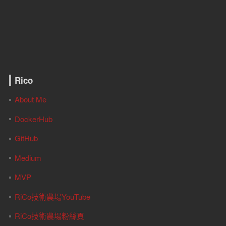
Rico
About Me
DockerHub
GitHub
Medium
MVP
RiCo技術農場YouTube
RiCo技術農場粉絲頁