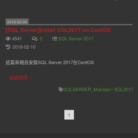
2018-02-04
[SQL Server]Install SQL2017 on CentOS
4541
0
SQL Server 2017
2018-02-10
這篇來親自安裝SQL Server 2017在CentOS
...繼續閱讀 »
SQLSERVER_Maintain
SQL2017
1