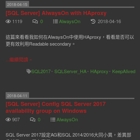
2018-04-15
[SQL Server] AlwaysOn with HAproxy
1119
0
AlwaysOn
2018-04-16
這篇來看看我如何在AlwaysOn中使用HAproxy，看看是否可以
更有效利用Readable secondary。
...繼續閱讀 »
SQL2017
SQLServer_HA
HAproxy
KeepAlived
2018-04-11
[SQL Server] Config SQL Server 2017
availability group on Windows
907
0
AlwaysOn
SQL Server 2017設定AG和SQL 2014/2016大同小異，差異部