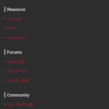
Resource
channel9
MVA
visualstudio
Forums
Msdn 論壇
SQL Server
TechNet 論壇
Community
SQL PASS 社團