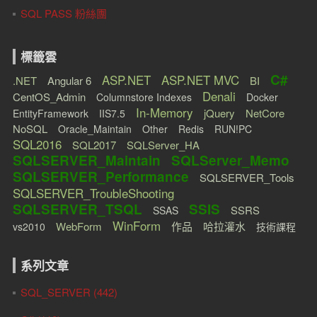
SQL PASS 粉絲團
標籤雲
C#
ASP.NET
ASP.NET MVC
.NET
Angular 6
BI
Denali
CentOS_Admin
Columnstore Indexes
Docker
In-Memory
jQuery
NetCore
EntityFramework
IIS7.5
NoSQL
Oracle_Maintain
Other
Redis
RUN!PC
SQL2016
SQL2017
SQLServer_HA
SQLSERVER_Maintain
SQLServer_Memo
SQLSERVER_Performance
SQLSERVER_Tools
SQLSERVER_TroubleShooting
SQLSERVER_TSQL
SSIS
SSRS
SSAS
WinForm
WebForm
作品
哈拉灌水
vs2010
技術課程
系列文章
SQL_SERVER (442)