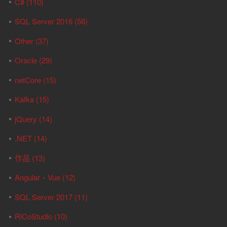
C# (110)
SQL Server 2016 (56)
Other (37)
Oracle (29)
netCore (15)
Kafka (15)
jQuery (14)
.NET (14)
作品 (13)
Angular、Vue (12)
SQL Server 2017 (11)
RiCoStudio (10)