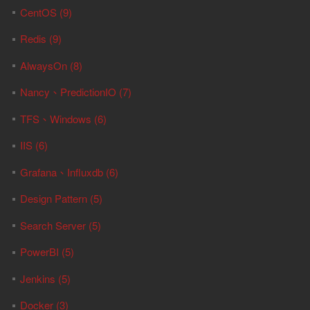
CentOS (9)
Redis (9)
AlwaysOn (8)
Nancy、PredictionIO (7)
TFS、Windows (6)
IIS (6)
Grafana、Influxdb (6)
Design Pattern (5)
Search Server (5)
PowerBI (5)
Jenkins (5)
Docker (3)