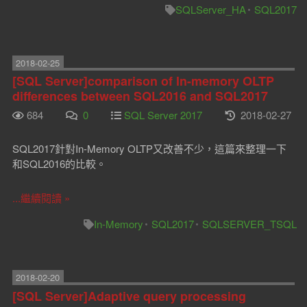
SQLServer_HA
SQL2017
2018-02-25
[SQL Server]comparison of In-memory OLTP
differences between SQL2016 and SQL2017
684
0
SQL Server 2017
2018-02-27
SQL2017針對In-Memory OLTP又改善不少，這篇來整理一下
和SQL2016的比較。
...繼續閱讀 »
In-Memory
SQL2017
SQLSERVER_TSQL
2018-02-20
[SQL Server]Adaptive query processing