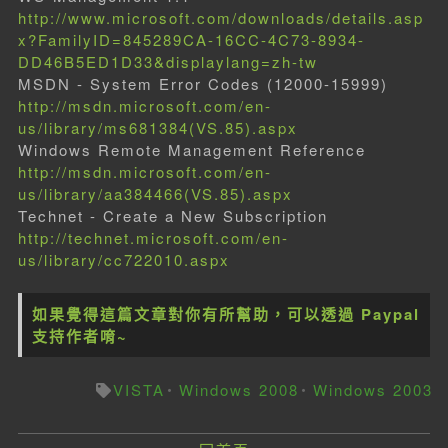
http://www.microsoft.com/downloads/details.asp
x?FamilyID=845289CA-16CC-4C73-8934-
DD46B5ED1D33&displaylang=zh-tw
MSDN - System Error Codes (12000-15999)
http://msdn.microsoft.com/en-
us/library/ms681384(VS.85).aspx
Windows Remote Management Reference
http://msdn.microsoft.com/en-
us/library/aa384466(VS.85).aspx
Technet - Create a New Subscription
http://technet.microsoft.com/en-
us/library/cc722010.aspx
如果覺得這篇文章對你有所幫助，可以透過 Paypal
支持作者唷~
VISTA
Windows 2008
Windows 2003