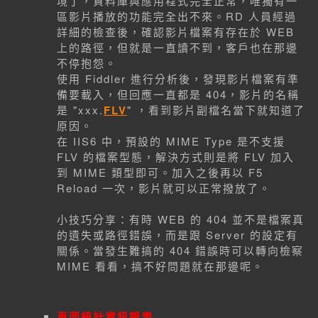
境了，資料庫與應用程式完全正常，唯獨有一
區影片播放的功能完全出不來。RD 人員經過
詳細的檢查後，確認影片檔案有存在於 WEB
上的路徑，但就是一直讀不到，客戶也在那邊
不停抱怨。
使用 Fiddler 進行分析後，發現影片檔案有準
備要載入，但回應一直都是 404，影片的名稱
是 "xxx.
FLV
" ，看到影片副檔名當下就知道了
原因。
在 IIS6 中，預設的 MIME Type 是不支援
FLV 的檔案型態，解決方式則是將 FLV 加入
到 MIME 類型即可。加入之後再以 F5
Reload 一次，影片就可以正常撥放了。
小技巧分享：有時 WEB 的 404 並不是檔案真
的遺失或路徑錯誤，而是跟 Server 的設定有
關係。當發生難搞的 404 錯誤時可以轉向檢察
MIME 看看，搞不好問題就在那邊呢。
頁面統計資訊報表