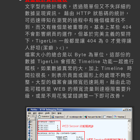
文字型的統計報表，透過簡單但又不失詳細的
數據呈現資訊。 藉由 HTTP 狀態碼的統計，
可迅速得知在瀏覽的過程中有幾個檔案找不
到，而又有幾個是被重導向。基本上某些 404
不會影響網頁的運作，但基於完美主義的堅持
下，TigerLin 一般都是讓 404 為 0 才覺得讓
人舒坦(潔癖 ><)。
檔案大小的總合是以 Byte 為單位，這部份的
數據 TigerLin 會搭配 Timeline 功能一起進行
稽核，如果數據異常的大，加上 Timeline 時
間拉很長，則表示頁面或圖形上的處理不夠完
整。大型的檔案會讓頻寬迅速耗用，藉由此功
能可稽核是 WEB 的頻寬流量到達極限需要升
級，或是不用花冤望錢調整一下即可改善。