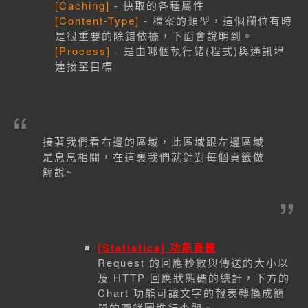
[Caching]
- 快取的各種屬性
[Content-Type]
- 檔案的類型，這個欄位有時
是很重要的除錯依據，下面會說明到。
[Process]
- 是由哪個執行緒(程式)與通訊埠
連接至目標
接著我們看右邊的區域，此區域跟左邊區域
是息息相關，在這裏我們就針對每個頁籤做
解說~
[Statistics] 功能頁籤
Request 的回應秒數與傳送的大小以
及 HTTP 回應狀態碼的總計，下方的
Chart 功能可讓文字的報表轉換成簡
單的圓餅圖進行查閱。