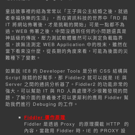
童話故事裡的結為常常以「王子與公主結婚之後，就過
者幸福快樂的生活」，而在資訊科技的世界中「RD 與
IT 將網站佈署後，才是挑戰的開始」可是一點都不為
過。WEB 佈署之後，中間沒遇到任何的小問題還真是
神話級的傳說，壓力測試軟體雖然可以測定負載臨界
值，誒無法測定 WEB Application 中的枝末，雖然在
當下看來沒什麼，從長期的角度來看，可能為後面的災
難種下了變數。
如果說 IE8 的 Developer Tools 是分析 CSS 結構與
Script 除錯的好幫手，那 Fiddler2 就可以說是 IE 與
Server 之間的通訊分析器了。Fiddler2 的功能非常的
強大，可以幫助 IT 與 RD 人員處理不少很難發現的問
題，了解介面的意義後才可以更犀利的應用 Fiddler 幫
助我們進行 Debuging 的工作。
Fiddler 運作原理
Fiddler 是透過 Proxy 的原理攔截 HTTP 的
內容，當啟用 Fiddler 時，IE 的 PROXY 設