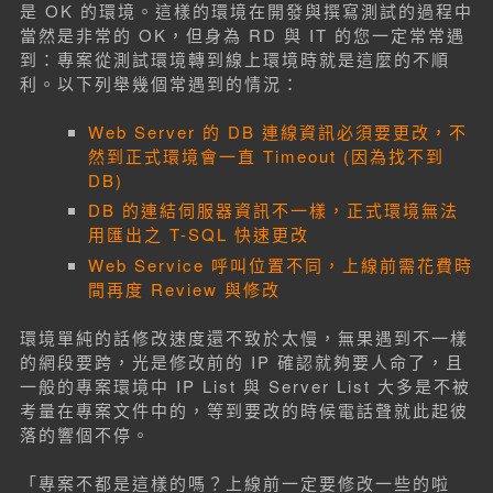
是 OK 的環境。這樣的環境在開發與撰寫測試的過程中
當然是非常的 OK，但身為 RD 與 IT 的您一定常常遇
到：專案從測試環境轉到線上環境時就是這麼的不順
利。以下列舉幾個常遇到的情況：
Web Server 的 DB 連線資訊必須要更改，不
然到正式環境會一直 Timeout (因為找不到
DB)
DB 的連結伺服器資訊不一樣，正式環境無法
用匯出之 T-SQL 快速更改
Web Service 呼叫位置不同，上線前需花費時
間再度 Review 與修改
環境單純的話修改速度還不致於太慢，無果遇到不一樣
的網段要跨，光是修改前的 IP 確認就夠要人命了，且
一般的專案環境中 IP List 與 Server List 大多是不被
考量在專案文件中的，等到要改的時候電話聲就此起彼
落的響個不停。
「專案不都是這樣的嗎？上線前一定要修改一些的啦