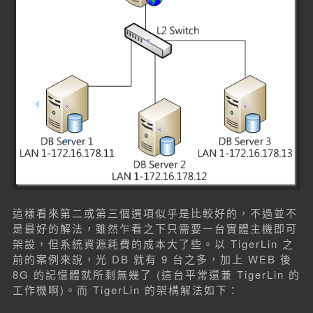
這樣看來第二或第三個選項似乎是比較好的，不過並不
是最好的解法，雖然乍看之下只需要一台實體主機即可
架設，但系統資源耗費的成本大了些。以 TigerLin 之
前的案例來說，光 DB 就有 9 台之多，加上 WEB 後
8G 的記憶體就所剩無幾了 (這台平常還兼 TigerLin 的
工作機啊)。而 TigerLin 的架構解法如下：