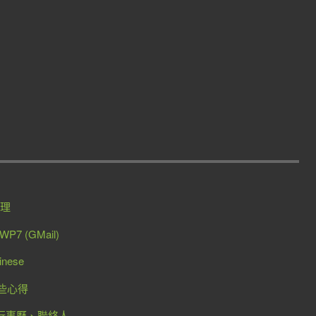
整理
7 (GMail)
nese
一些心得
k同步行事曆、聯絡人