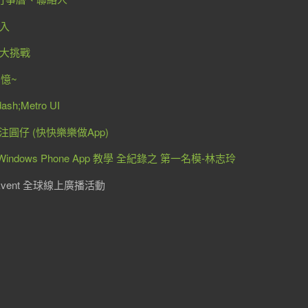
輸入
時鐘大挑戰
回憶~
h;Metro UI
關注圓仔 (快快樂樂做App)
上架Windows Phone App 教學 全紀錄之 第一名模-林志玲
st Event 全球線上廣播活動