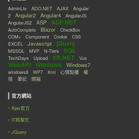
ADO.NET
AJAX
Angular
AdminLte
Angular2
Angular4
2
AngularJS
ASP.NET
ASP
AngularJS2
Blazor
AutoComplete
CheckBox
Component
COM+
Cookie
CSS
jQuery
Javascript
EXCEL
SQL
MSSQL
MVP
N-Tiers
VB.NET
TechDays
Upload
Vue
WebAPI
Windows
Windows7
windows8
WP7
Xml
心情點播
權
限
筆記
開箱
官方網站
Ajax官方
IT邦幫忙
JQuery