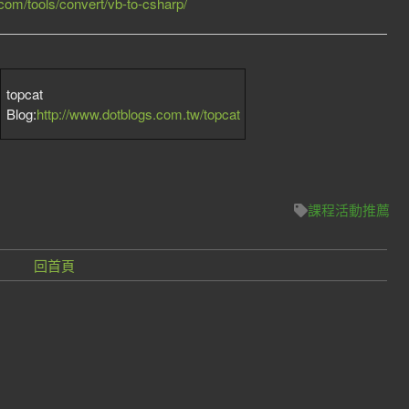
com/tools/convert/vb-to-csharp/
topcat
Blog:
http://www.dotblogs.com.tw/topcat
課程活動推薦
回首頁