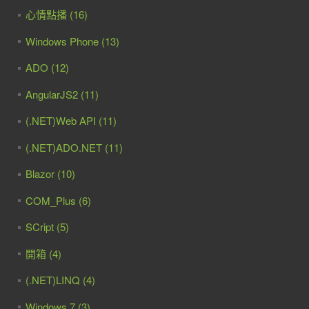
心情點播 (16)
Windows Phone (13)
ADO (12)
AngularJS2 (11)
(.NET)Web API (11)
(.NET)ADO.NET (11)
Blazor (10)
COM_Plus (6)
SCript (5)
開箱 (4)
(.NET)LINQ (4)
Windows 7 (3)