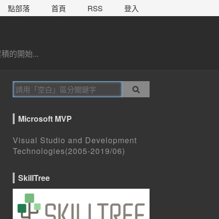
點部落
首頁
RSS
登入
的開始...
Microsoft MVP
Visual Studio and Development
Technologies(2005-2019/06)
SkillTree