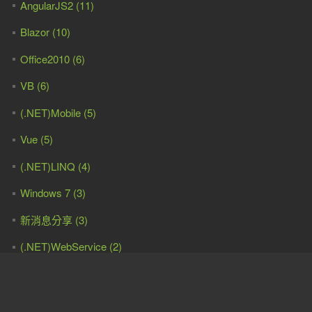
AngularJS2 (11)
Blazor (10)
Office2010 (6)
VB (6)
(.NET)Mobile (5)
Vue (5)
(.NET)LINQ (4)
Windows 7 (3)
新消息分享 (3)
(.NET)WebService (2)
ASP.NET權限控管 (2)
(.NET)AJAX (2)