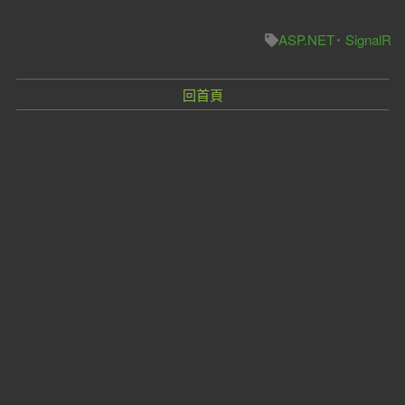
ASP.NET
SignalR
回首頁