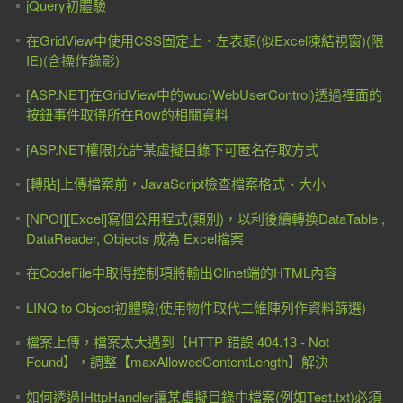
jQuery初體驗
在GridView中使用CSS固定上、左表頭(似Excel凍結視窗)(限
IE)(含操作錄影)
[ASP.NET]在GridView中的wuc(WebUserControl)透過裡面的
按鈕事件取得所在Row的相關資料
[ASP.NET權限]允許某虛擬目錄下可匿名存取方式
[轉貼]上傳檔案前，JavaScript檢查檔案格式、大小
[NPOI][Excel]寫個公用程式(類別)，以利後續轉換DataTable ,
DataReader, Objects 成為 Excel檔案
在CodeFile中取得控制項將輸出Clinet端的HTML內容
LINQ to Object初體驗(使用物件取代二維陣列作資料篩選)
檔案上傳，檔案太大遇到【HTTP 錯誤 404.13 - Not
Found】，調整【maxAllowedContentLength】解決
如何透過IHttpHandler讓某虛擬目錄中檔案(例如Test.txt)必須