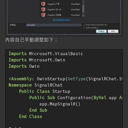
內容自己手動調整如下：
Imports
Imports
Imports
 Owin

<
Assembly
: OwinStartup(
GetType
Namespace
 SignalRChat

Public
Class
 Startup

Public
Sub
 Configuration(
ByVal
 app 
As
 
            app.MapSignalR()

End
Sub
End
Class