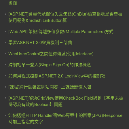
後面
[ASP.NET]會員代號欄位失去焦點(OnBlur)檢查帳號是否曾被
使用範例&mdash;LinkButton篇
[Web API][筆記]傳遞多個參數(Multiple Parameters)方式
學習ASP.NET 2.0會員機制三部曲
WebUserControl之間值得傳遞(使用Interface)
跨網站單一登入(Single Sign On)的作法概念
如何用程式控制ASP.NET 2.0 LoginView中的控制項
[課程]跨行動裝置網站開發--上課錄影懶人包
[ASP.NET]解決GridView使用CheckBox Field遇到【字串未被
辨認為有效的Boolean】問題
如何透過HTTP Handler讓Web專案中的圖案(JPG)Response
時加上指定的文字