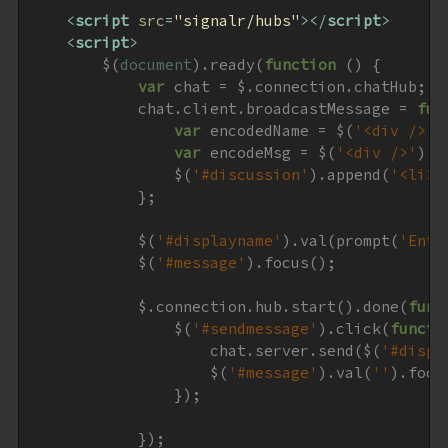
<
script
src
=
"signalr/hubs"
>
</
script
>
<
script
>
        $(
document
).ready(
function
 (
) 
{

var
 chat = $.connection.chatHub;

            chat.client.broadcastMessage = 
fun
var
 encodedName = $(
'<div />'
)
var
 encodeMsg = $(
'<div />'
).t
                $(
'#discussion'
).append(
'<li><
            };

            $(
'#displayname'
).val(prompt(
'Ente
            $(
'#message'
).focus();

            $.connection.hub.start().done(
func
                $(
'#sendmessage'
).click(
functi
                    chat.server.send($(
'#displ
                    $(
'#message'
).val(
''
).focus
                });

            });
