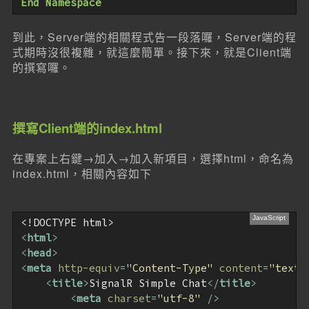
End
Namespace
到此，Server端的相關程式告一段落囉，Server端的程
式期時沒很複雜，就這麼簡單。接下來，就是Client端
的撰寫囉。
撰寫Client端的index.html
在專案上右鍵→加入→加入新項目，選擇html，命名為
index.html，相關內容如下
<
html
>
<
head
>
<
meta
http-equiv
=
"Content-Type"
content
=
"text/
<
title
>
SignalR Simple Chat
</
title
>
<
meta
charset
=
"utf-8"
 />