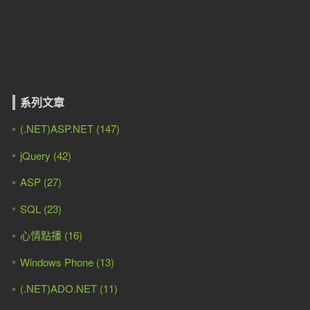
系列文章
(.NET)ASP.NET (147)
jQuery (42)
ASP (27)
SQL (23)
心情點播 (16)
Windows Phone (13)
(.NET)ADO.NET (11)