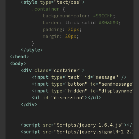
<
style
type
=
"text/css"
>
.container
{

background-color
:
#99CCFF
;

border
:
 thick solid 
#808080
;

padding
:
20px
;

margin
:
20px
;

        }
</
style
>
</
head
>
<
body
>
<
div
class
=
"container"
>
<
input
type
=
"text"
id
=
"message"
 />
<
input
type
=
"button"
id
=
"sendmessage"
<
input
type
=
"hidden"
id
=
"displayname"
 
<
ul
id
=
"discussion"
>
</
ul
>
</
div
>
<
script
src
=
"Scripts/jquery-1.6.4.js"
>
</
sc
<
script
src
=
"Scripts/jquery.signalR-2.2.1.