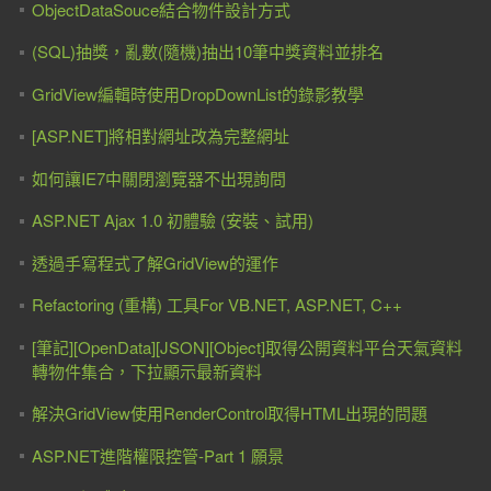
ObjectDataSouce結合物件設計方式
(SQL)抽獎，亂數(隨機)抽出10筆中獎資料並排名
GridView編輯時使用DropDownList的錄影教學
[ASP.NET]將相對網址改為完整網址
如何讓IE7中關閉瀏覽器不出現詢問
ASP.NET Ajax 1.0 初體驗 (安裝、試用)
透過手寫程式了解GridView的運作
Refactoring (重構) 工具For VB.NET, ASP.NET, C++
[筆記][OpenData][JSON][Object]取得公開資料平台天氣資料
轉物件集合，下拉顯示最新資料
解決GridView使用RenderControl取得HTML出現的問題
ASP.NET進階權限控管-Part 1 願景