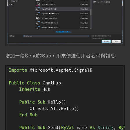
增加一段Send的Sub，用來傳送使用者名稱與訊息
Imports
 Microsoft.AspNet.SignalR

Public
Class
 ChatHub

Inherits
 Hub

Public
Sub
 Hello()

        Clients.All.Hello()

End
Sub
Public
Sub
 Send(
ByVal
 name 
As
String
, 
ByVa