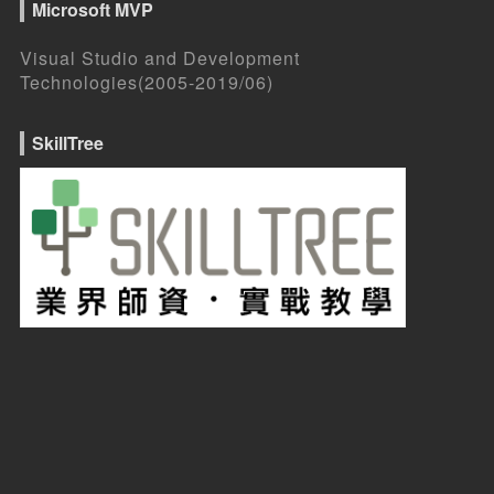
Microsoft MVP
Visual Studio and Development
Technologies(2005-2019/06)
SkillTree