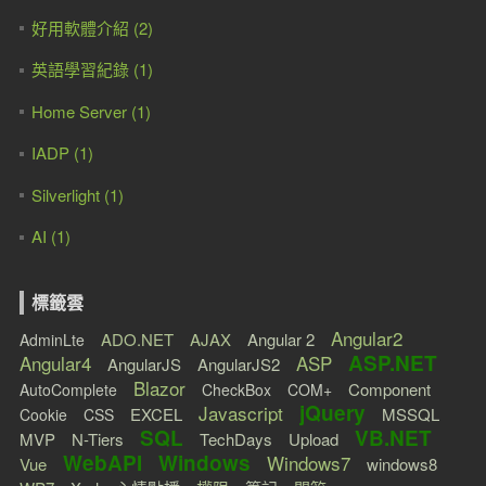
好用軟體介紹 (2)
英語學習紀錄 (1)
Home Server (1)
IADP (1)
Silverlight (1)
AI (1)
標籤雲
Angular2
ADO.NET
AJAX
Angular 2
AdminLte
ASP.NET
Angular4
ASP
AngularJS
AngularJS2
Blazor
Component
AutoComplete
CheckBox
COM+
jQuery
Javascript
EXCEL
MSSQL
Cookie
CSS
SQL
VB.NET
MVP
N-Tiers
TechDays
Upload
WebAPI
Windows
Windows7
Vue
windows8