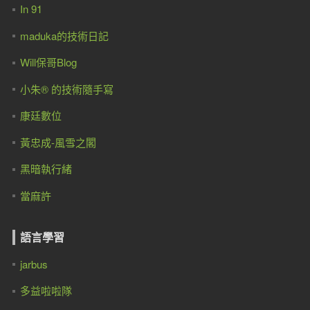
In 91
maduka的技術日記
Will保哥Blog
小朱® 的技術隨手寫
康廷數位
黃忠成-風雪之閣
黑暗執行緒
當麻許
語言學習
jarbus
多益啦啦隊