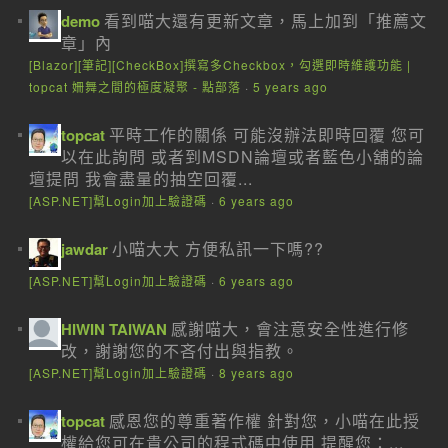
看到喵大還有更新文章，馬上加到「推薦文
demo
章」內
[Blazor][筆記][CheckBox]撰寫多Checkbox，勾選即時維護功能 |
topcat 姍舞之間的極度凝聚 - 點部落
·
5 years ago
平時工作的關係 可能沒辦法即時回覆 您可
topcat
以在此詢問 或者到MSDN論壇或者藍色小舖的論
壇提問 我會盡量的抽空回覆...
[ASP.NET]幫Login加上驗證碼
·
6 years ago
小喵大大 方便私訊一下嗎??
jawdar
[ASP.NET]幫Login加上驗證碼
·
6 years ago
感謝喵大，會注意安全性進行修
HIWIN TAIWAN
改，謝謝您的不吝付出與指教。
[ASP.NET]幫Login加上驗證碼
·
8 years ago
感恩您的尊重著作權 針對您，小喵在此授
topcat
權給您可在貴公司的程式碼中使用 提醒您：...