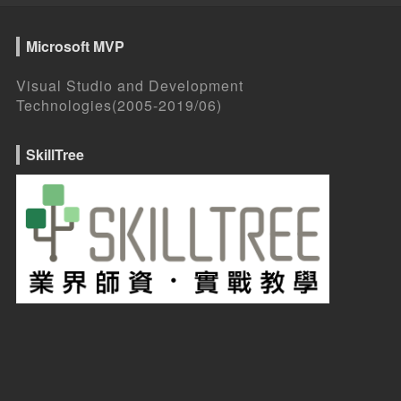
Microsoft MVP
Visual Studio and Development
Technologies(2005-2019/06)
SkillTree