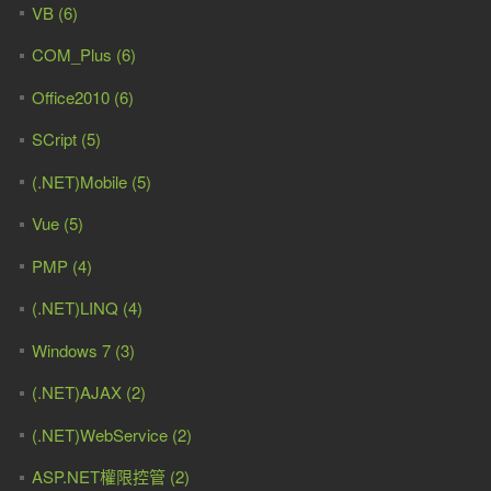
VB (6)
COM_Plus (6)
Office2010 (6)
SCript (5)
(.NET)Mobile (5)
Vue (5)
PMP (4)
(.NET)LINQ (4)
Windows 7 (3)
(.NET)AJAX (2)
(.NET)WebService (2)
ASP.NET權限控管 (2)