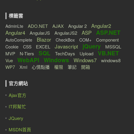
標籤雲
Angular2
ADO.NET
AJAX
Angular 2
AdminLte
ASP.NET
Angular4
ASP
AngularJS
AngularJS2
Blazor
Component
AutoComplete
CheckBox
COM+
jQuery
Javascript
EXCEL
MSSQL
Cookie
CSS
SQL
VB.NET
MVP
N-Tiers
TechDays
Upload
WebAPI
Windows
Windows7
Vue
windows8
WP7
Xml
心情點播
權限
筆記
開箱
官方網站
Ajax官方
IT邦幫忙
JQuery
MSDN首頁