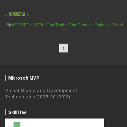
...繼續閱讀 »
ASP.NET
NPOI
DataTable
DataReader
Objects
Excel
1
Microsoft MVP
Visual Studio and Development
Technologies(2005-2019/06)
SkillTree