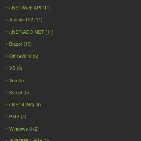
(.NET)Web API (11)
AngularJS2 (11)
(.NET)ADO.NET (11)
Blazor (10)
Office2010 (6)
VB (6)
Vue (5)
SCript (5)
(.NET)LINQ (4)
PMP (4)
Windows 8 (2)
系統規劃與分析 (2)