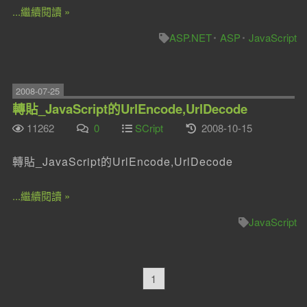
...繼續閱讀 »
ASP.NET
ASP
JavaScript
2008-07-25
轉貼_JavaScript的UrlEncode,UrlDecode
11262
0
SCript
2008-10-15
轉貼_JavaScript的UrlEncode,UrlDecode
...繼續閱讀 »
JavaScript
1