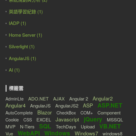
英語學習紀錄 (1)
IADP (1)
Home Server (1)
Silverlight (1)
AngularJS (1)
AI (1)
標籤雲
Angular2
ADO.NET
AJAX
Angular 2
AdminLte
ASP.NET
Angular4
ASP
AngularJS
AngularJS2
Blazor
Component
AutoComplete
CheckBox
COM+
jQuery
Javascript
EXCEL
MSSQL
Cookie
CSS
SQL
VB.NET
MVP
N-Tiers
TechDays
Upload
WebAPI
Windows
Windows7
Vue
windows8