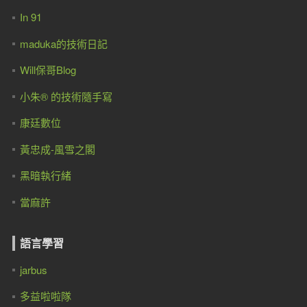
In 91
maduka的技術日記
Will保哥Blog
小朱® 的技術隨手寫
康廷數位
黃忠成-風雪之閣
黑暗執行緒
當麻許
語言學習
jarbus
多益啦啦隊