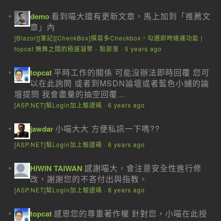
看到喵大還有更新文章，馬上加到「推薦文
demo
章」內
[Blazor][筆記][CheckBox]撰寫多Checkbox，勾選即時維護功能 |
topcat 姍舞之間的極度凝聚 - 點部落
·
5 years ago
平時工作的關係 可能沒辦法即時回覆 您可
topcat
以在此詢問 或者到MSDN論壇或者藍色小舖的論
壇提問 我會盡量的抽空回覆...
[ASP.NET]幫Login加上驗證碼
·
6 years ago
小喵大大 方便私訊一下嗎??
jawdar
[ASP.NET]幫Login加上驗證碼
·
6 years ago
感謝喵大，會注意安全性進行修
HIWIN TAIWAN
改，謝謝您的不吝付出與指教。
[ASP.NET]幫Login加上驗證碼
·
8 years ago
感恩您的尊重著作權 針對您，小喵在此授
topcat