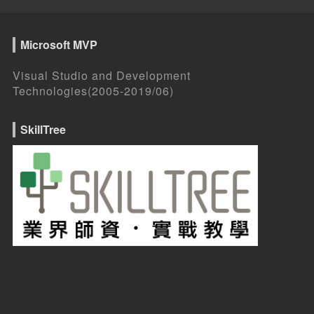
Microsoft MVP
Visual Studio and Development
Technologies(2005-2019/06)
SkillTree