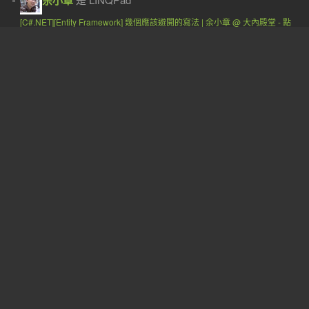
余小章
[C#.NET][Entity Framework] 幾個應該避開的寫法 | 余小章 @ 大內殿堂 - 點
部落
·
2 years ago
梁子恩
您好，請問您示意圖中使用的軟體是什麼?
[C#.NET][Entity Framework] 幾個應該避開的寫法 | 余小章 @ 大內殿堂 - 點
部落
·
2 years ago
余小章
收費是好事，如果要免費的網路上應該一堆，只
是我不敢用
EF Core 大量資料處理 for EFCore.BulkExtensions | 余小章 @ 大內殿堂 -
點部落
·
2 years ago