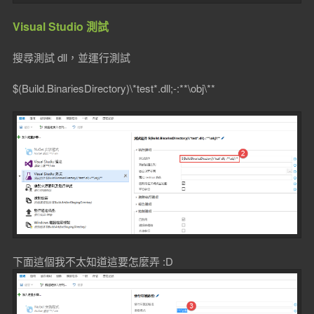
Visual Studio 測試
搜尋測試 dll，並運行測試
$(Build.BinariesDirectory)\*test*.dll;-:**\obj\**
下面這個我不太知道這要怎麼弄 :D