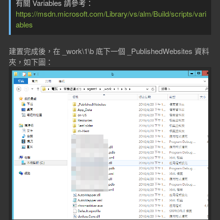
有關 Variables 請參考：
https://msdn.microsoft.com/Library/vs/alm/Build/scripts/vari
ables
建置完成後，在 _work\1\b 底下一個 _PublishedWebsites 資料
夾，如下圖：