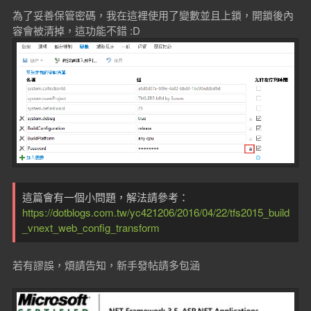
為了妥善保管密碼，我在這裡使用了變數並且上鎖，開鎖後內
容會被清掉，這功能不錯 :D
這篇會有一個小問題，解法請參考：
https://dotblogs.com.tw/yc421206/2016/04/22/tfs2015_build
_vnext_web_config_transform
若有謬誤，煩請告知，新手發帖請多包涵