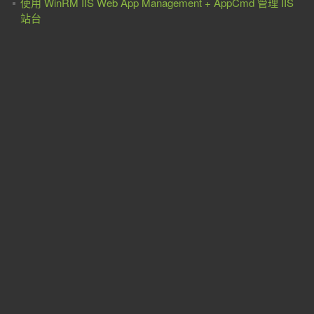
使用 WinRM IIS Web App Management + AppCmd 管理 IIS
站台