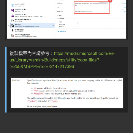
複製檔案內容請參考：
https://msdn.microsoft.com/en-
us/Library/vs/alm/Build/steps/utility/copy-files?
f=255&MSPPError=-2147217396