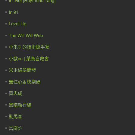
In .Net [Raymond Tang]
In 91
Level Up
The Will Will Web
小朱® 的技術隨手寫
小歐ou | 菜鳥自救會
米米貓學開發
無住心＆快樂碼
黃忠成
黑暗執行緒
亂馬客
當麻許