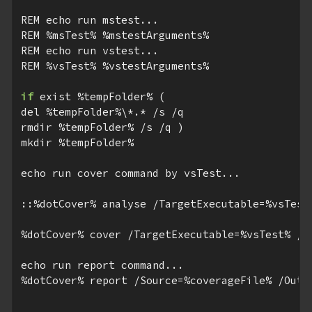
REM echo run mstest...

REM %msTest% %mstestArguments%

REM echo run vstest...

REM %vsTest% %vstestArguments%

if
 exist %tempFolder% (

del %tempFolder%\*.* /s /q 

rmdir %tempFolder% /s /q )

mkdir %tempFolder%

echo run cover command by vsTest...

::%dotCover% analyse /TargetExecutable=%vsTest
%dotCover% cover /TargetExecutable=%vsTest% /T
echo run report command...

%dotCover% report /Source=%coverageFile% /Outp