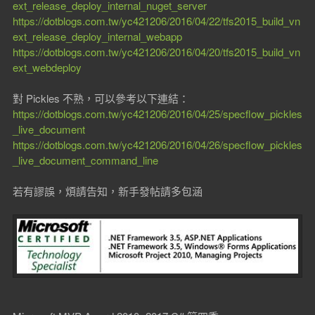
ext_release_deploy_internal_nuget_server
https://dotblogs.com.tw/yc421206/2016/04/22/tfs2015_build_vn
ext_release_deploy_internal_webapp
https://dotblogs.com.tw/yc421206/2016/04/20/tfs2015_build_vn
ext_webdeploy
對 Pickles 不熟，可以參考以下連結：
https://dotblogs.com.tw/yc421206/2016/04/25/specflow_pickles
_live_document
https://dotblogs.com.tw/yc421206/2016/04/26/specflow_pickles
_live_document_command_line
若有謬誤，煩請告知，新手發帖請多包涵