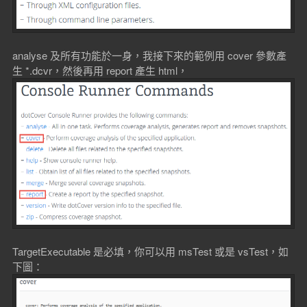
analyse 及所有功能於一身，我接下來的範例用 cover 參數產
生 *.dcvr，然後再用 report 產生 html，
TargetExecutable 是必填，你可以用 msTest 或是 vsTest，如
下圖：