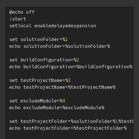
@echo off

:start

setlocal enabledelayedexpansion

set solutionFolder=%
1
echo solutionFolder=%solutionFolder%

set buildConfiguration=%
2
echo buildConfiguration=%buildConfiguration%

set testProjectName=%
3
echo testProjectName=%testProjectName%

set excludeModule=%
4
echo excludeModule=%excludeModule%

set testProjectFolder=%solutionFolder%\%testPro
echo testProjectFolder=%testProjectFolder%
