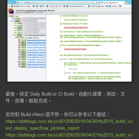
最後，排定 Daily Build or CI Build，自動化建置、測試、文
件、部署，輕鬆完成。
若你對 Build vNext 還不熟，你可以參考以下連結：
https://dotblogs.com.tw/yc421206/2016/04/30/tfs2015_build_vn
ext_deploy_specflow_pickles_report
https://dotblogs.com.tw/yc421206/2016/04/27/tfs2015_build_vn