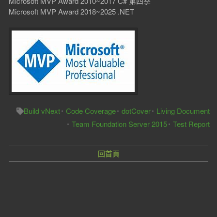
Microsoft MVP Award 2010~2017 C# 第四季
Microsoft MVP Award 2018~2025 .NET
Build vNext
Code Coverage
dotCover
Living Document
Team Foundation Server 2015
Test Report
回首頁