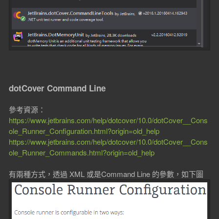
dotCover Command Line
參考資源：
https://www.jetbrains.com/help/dotcover/10.0/dotCover__Cons
ole_Runner_Configuration.html?origin=old_help
https://www.jetbrains.com/help/dotcover/10.0/dotCover__Cons
ole_Runner_Commands.html?origin=old_help
有兩種方式，透過 XML 或是Command Line 的參數，如下圖