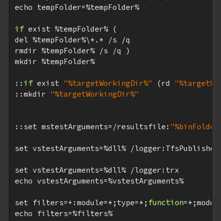
echo tempFolder=%tempFolder%

if
 exist %tempFolder% (

del %tempFolder%\*.* /s /q

rmdir %tempFolder% /s /q )

mkdir %tempFolder%

::
if
 exist 
"%targetWorkingDir%"
 (rd 
"%targetWo
::mkdir 
"%targetWorkingDir%"
::set mstestArguments=/resultsfile:
"%binFolder
set vstestArguments=%dll% /logger:TfsPublisher
set vstestArguments=%dll% /logger:trx

echo vstestArguments=%vstestArguments%

set filters=+:module=*;type=*;
function
=*;modul
echo filters=%filters%
