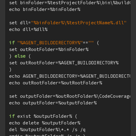
set binFolder=%testProjectFolder%\bin\%buildCon
echo binFolder=%binFolder%

set dll=
"%binFolder%\%testProjectName%.dll"
echo dll=%dll%

if
"%AGENT_BUILDDIRECTORY%"
==
""
 (

set outRootFolder=%binFolder%

) 
else
 (

set outRootFolder=%AGENT_BUILDDIRECTORY%

)

echo AGENT_BUILDDIRECTORY=%AGENT_BUILDDIRECTORY
echo outRootFolder=%outRootFolder%

set outputFolder=%outRootFolder%\CodeCoverageRe
echo outputFolder=%outputFolder%

if
 exist %outputFolder% (

echo delete %outputFolder%

del %outputFolder%\*.* /s /q 
