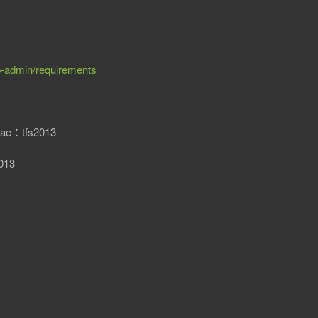
p-admin/requirements
ae：tfs2013
013