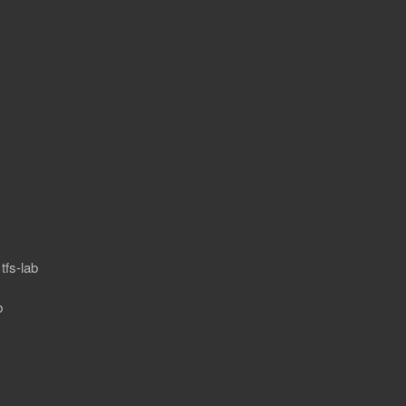
fs-lab
b