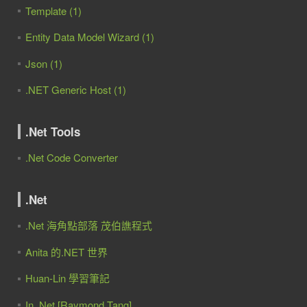
Template (1)
Entity Data Model Wizard (1)
Json (1)
.NET Generic Host (1)
.Net Tools
.Net Code Converter
.Net
.Net 海角點部落 茂伯譙程式
Anita 的.NET 世界
Huan-Lin 學習筆記
In .Net [Raymond Tang]