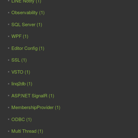
LINE Notify (1)
Observability (1)
SQL Server (1)
WPF (1)
Editor Config (1)
SSL (1)
VSTO (1)
linq2db (1)
ASP.NET SignalR (1)
MembershipProvider (1)
ODBC (1)
Multi Thread (1)