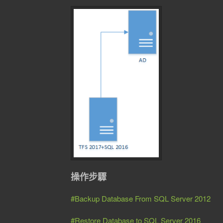
操作步驟
#Backup Database From SQL Server 2012
#Restore Database to SQL Server 2016