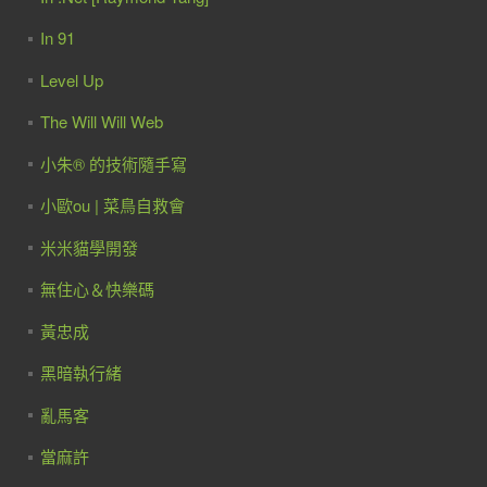
In 91
Level Up
The Will Will Web
小朱® 的技術隨手寫
小歐ou | 菜鳥自救會
米米貓學開發
無住心＆快樂碼
黃忠成
黑暗執行緒
亂馬客
當麻許