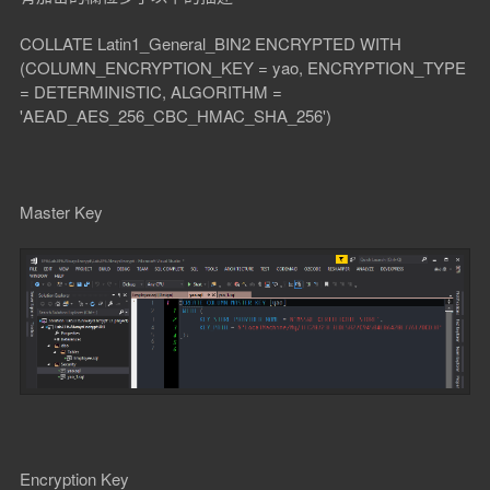
COLLATE Latin1_General_BIN2 ENCRYPTED WITH
(COLUMN_ENCRYPTION_KEY = yao, ENCRYPTION_TYPE
= DETERMINISTIC, ALGORITHM =
'AEAD_AES_256_CBC_HMAC_SHA_256')
Master Key
Encryption Key