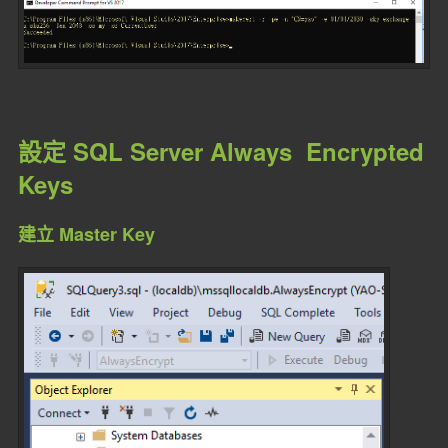
設定 SQL Server Always Encrypted
Keys
建立 Master Key