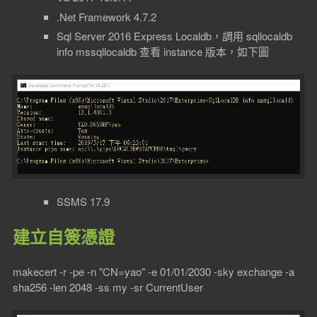
.Net Framework 4.7.2
Sql Server 2016 Express Localdb，調用 sqllocaldb
info mssqllocaldb 查看 instance 版本，如下圖
SSMS 17.9
建立自簽憑證
makecert -r -pe -n "CN=yao" -e 01/01/2030 -sky exchange -a
sha256 -len 2048 -ss my -sr CurrentUser