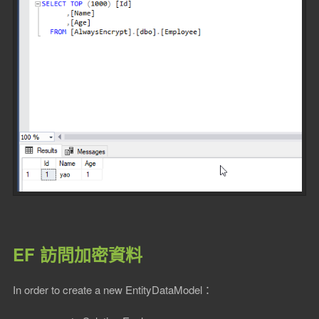
EF 訪問加密資料
In order to create a new EntityDataModel：