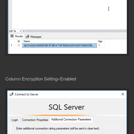
Column Encryption Setting=Enabled