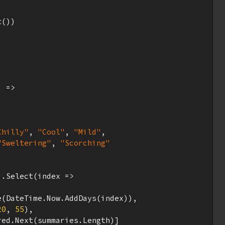
())

 =>

Chilly"
, 
"Cool"
, 
"Mild"
,

"Sweltering"
, 
"Scorching"
).Select(index =>

(DateTime.Now.AddDays(index)),

20
, 
55
),

ed.Next(summaries.Length)]
