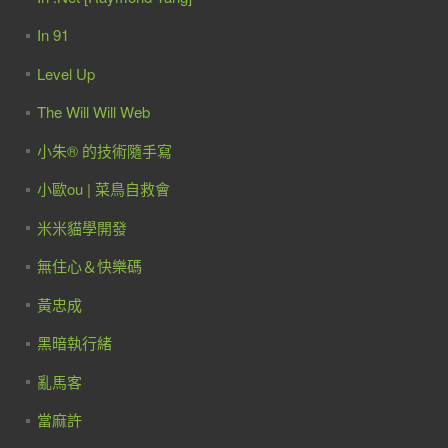
In 91
Level Up
The Will Will Web
小朱® 的技術隨手寫
小歐ou | 菜鳥自救會
米米貓學開發
無住心＆快樂碼
黃忠成
黑暗執行緒
亂馬客
當麻許