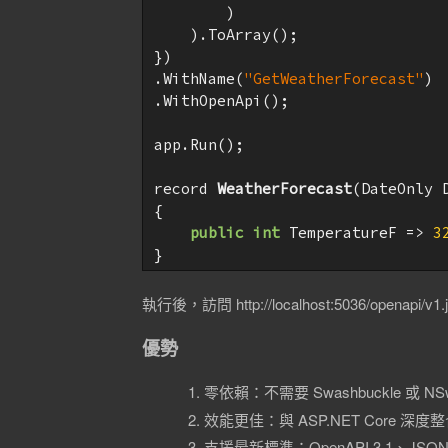
        )

    ).ToArray();

})

.WithName(
"GetWeatherForecast"
)

.WithOpenApi();

app.Run();

record 
WeatherForecast
(
DateOnly 
{

public
int
 TemperatureF => 
3
執行後，訪問 http://localhost:5036/openap
優勢
零依賴：不需要 Swashbuckle 或 NS
效能更佳：與 ASP.NET Core 深度
支援最新標準：OpenAPI 3.1、JSON S