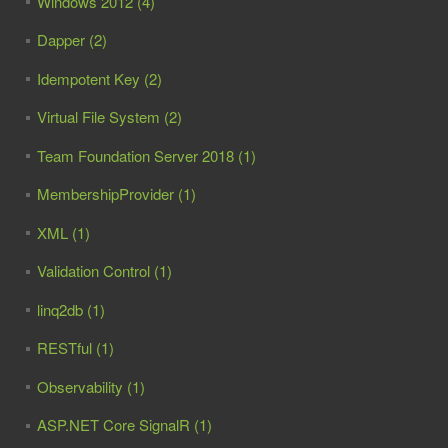
Windows 2012 (4)
Dapper (2)
Idempotent Key (2)
Virtual File System (2)
Team Foundation Server 2018 (1)
MembershipProvider (1)
XML (1)
Validation Control (1)
linq2db (1)
RESTful (1)
Observability (1)
ASP.NET Core SignalR (1)