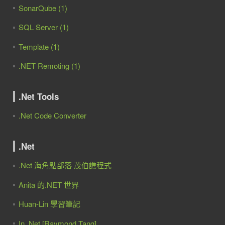
SonarQube (1)
SQL Server (1)
Template (1)
.NET Remoting (1)
.Net Tools
.Net Code Converter
.Net
.Net 海角點部落 茂伯譙程式
Anita 的.NET 世界
Huan-Lin 學習筆記
In .Net [Raymond Tang]