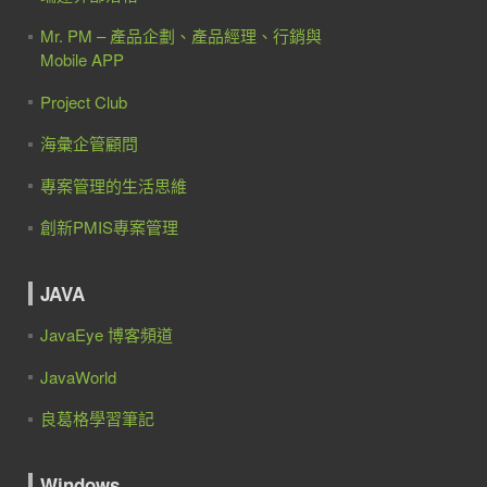
r endpoints
) 
=>

Mr. PM – 產品企劃、產品經理、行銷與
utf-8"
));

Mobile APP
Project Club
 endpoints
) 
=>

海彙企管顧問
tf-8"
));

專案管理的生活思維
er endpoints
) 
=>

創新PMIS專案管理
=utf-8"
));

JAVA
der endpoints
) 
=>

JavaEye 博客頻道
t=utf-8"
));

JavaWorld
uteBuilder endpoints
) 
=>

良葛格學習筆記
t=utf-8"
));

Windows