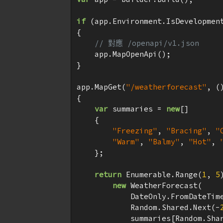
if
 (app.Environment.IsDevelopment
{

// 對應 /openapi/v1.json
    app.MapOpenApi();

}

app.MapGet(
"/weatherforecast"
, ()
{

var
 summaries = 
new
[]

    {

"Freezing"
, 
"Bracing"
, 
"
"Warm"
, 
"Balmy"
, 
"Hot"
, 
    };

return
 Enumerable.Range(
1
, 
5
new
 WeatherForecast(

            DateOnly.FromDateTime
            Random.Shared.Next(-
            summaries[Random.Shar