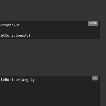
reOpenApi

NetCore.OpenApi
teBuilder(args);
