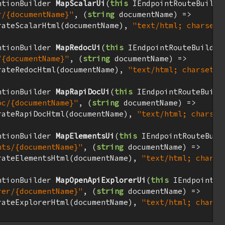
ntionBuilder 
MapScalarUi
(
this
 IEndpointRouteBuilde
r/{documentName}"
, (
string
 documentName) =>

rateScalarHtml(documentName), 
"text/html; charset=
ntionBuilder 
MapRedocUi
(
this
 IEndpointRouteBuilder
/{documentName}"
, (
string
 documentName) =>

rateRedocHtml(documentName), 
"text/html; charset=u
ntionBuilder 
MapRapiDocUi
(
this
 IEndpointRouteBuild
oc/{documentName}"
, (
string
 documentName) =>

rateRapiDocHtml(documentName), 
"text/html; charset
ntionBuilder 
MapElementsUi
(
this
 IEndpointRouteBuil
nts/{documentName}"
, (
string
 documentName) =>

rateElementsHtml(documentName), 
"text/html; charse
ntionBuilder 
MapOpenApiExplorerUi
(
this
 IEndpointRo
rer/{documentName}"
, (
string
 documentName) =>

rateExplorerHtml(documentName), 
"text/html; charse