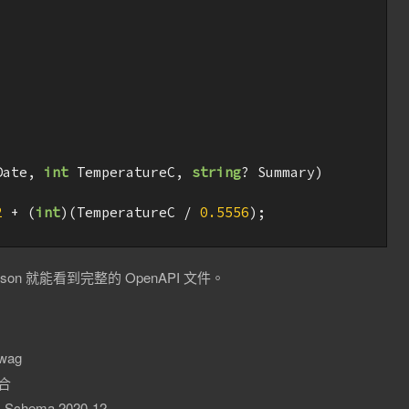
Date, 
int
 TemperatureC, 
string
? Summary
2
 + (
int
)(TemperatureC / 
0.5556
);

i/v1.json 就能看到完整的 OpenAPI 文件。
wag
整合
chema 2020-12