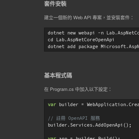
套件安裝
建立一個新的 Web API 專案，並安裝套件：
dotnet new webapi -n Lab.AspNetCo
cd Lab.AspNetCoreOpenApi

dotnet add package Microsoft.Asp
基本程式碼
在 Program.cs 中加入以下設定：
var
 builder = WebApplication.Crea
// 註冊 OpenAPI 服務
builder.Services.AddOpenApi();

var
 app = builder.Build();
