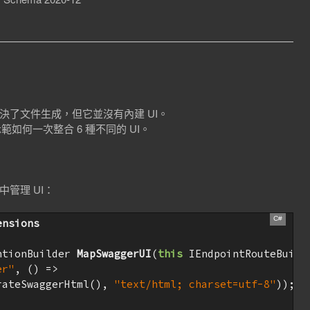
i 幫我們解決了文件生成，但它並沒有內建 UI。
範如何一次整合 6 種不同的 UI。
s，集中管理 UI：
ensions
ntionBuilder 
MapSwaggerUI
(
this
 IEndpointRouteBuild
er"
, () =>

rateSwaggerHtml(), 
"text/html; charset=utf-8"
));
