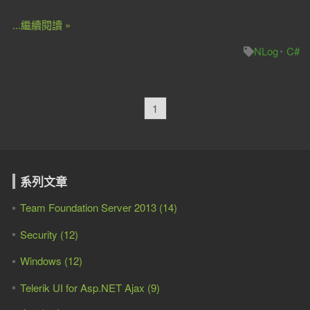
...繼續閱讀 »
NLog
C#
1
系列文章
Team Foundation Server 2013 (14)
Security (12)
Windows (12)
Telerik UI for Asp.NET Ajax (9)