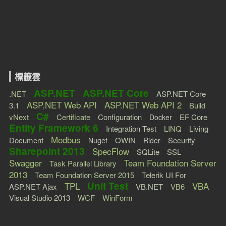
標籤雲
ASP.NET
ASP.NET Core
.NET
ASP.NET Core
ASP.NET Web API
ASP.NET Web API 2
3.1
Build
C#
vNext
Certificate
Configuration
EF Core
Docker
Entity Framework 6
Integration Test
LINQ
Living
Modbus
Document
OWIN
Security
Nuget
Rider
Sharepoint 2013
SpecFlow
SQLite
SSL
Swagger
Team Foundation Server
Task Parallel Library
2013
Team Foundation Server 2015
Telerik UI For
Unit Test
TPL
VBA
ASP.NET Ajax
VB.NET
VB6
Visual Studio 2013
WCF
WinForm