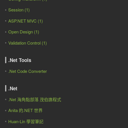
Session (1)
ASP.NET MVC (1)
Open Design (1)
Validation Control (1)
.Net Tools
.Net Code Converter
.Net
.Net 海角點部落 茂伯譙程式
Anita 的.NET 世界
Huan-Lin 學習筆記