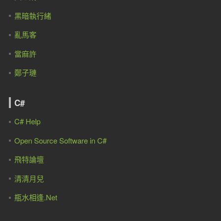
黑暗執行緒
亂馬客
當麻許
鄭子璉
C#
C# Help
Open Source Software in C#
飛特論壇
清清月兒
瓶水相逢.Net