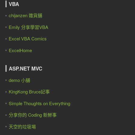
VBA
chijanzen 雜貨舖
Emily 分享學習VBA
Excel VBA Comics
ExcelHome
ASP.NET MVC
demo 小舖
KingKong Bruce記事
Simple Thoughts on Everything
分享你的 Coding 新鮮事
天空的垃圾場