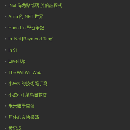
.Net 海角點部落 茂伯譙程式
Anita 的.NET 世界
Huan-Lin 學習筆記
In .Net [Raymond Tang]
In 91
Level Up
The Will Will Web
小朱® 的技術隨手寫
小歐ou | 菜鳥自救會
米米貓學開發
無住心＆快樂碼
黃忠成