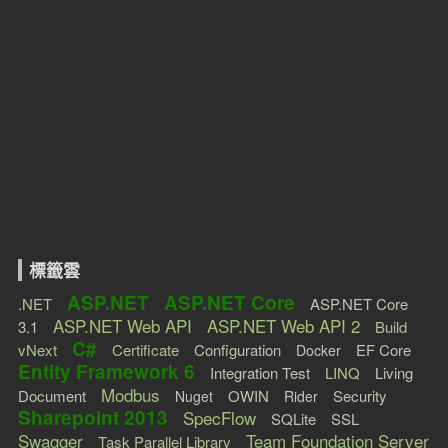
標籤雲
ASP.NET
ASP.NET Core
.NET
ASP.NET Core
ASP.NET Web API
ASP.NET Web API 2
3.1
Build
C#
vNext
Certificate
Configuration
EF Core
Docker
Entity Framework 6
Integration Test
LINQ
Living
Modbus
Document
OWIN
Security
Nuget
Rider
Sharepoint 2013
SpecFlow
SQLite
SSL
Swagger
Team Foundation Server
Task Parallel Library