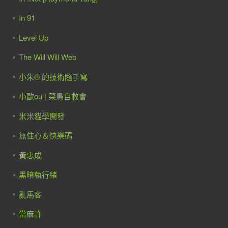
In 91
Level Up
The Will Will Web
小朱® 的技術隨手寫
小歐ou | 菜鳥自救會
米米貓學開發
無住心＆快樂碼
黃忠成
黑暗執行緒
亂馬客
當麻許