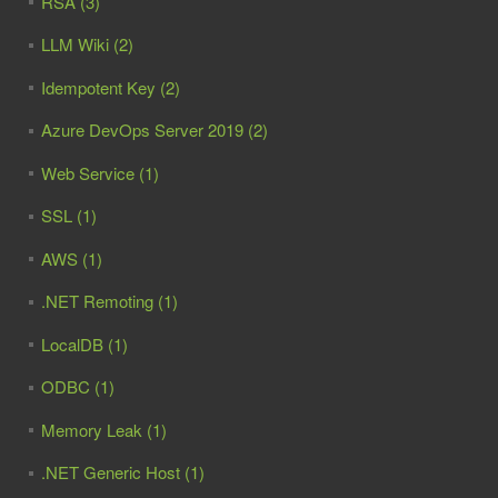
RSA (3)
LLM Wiki (2)
Idempotent Key (2)
Azure DevOps Server 2019 (2)
Web Service (1)
SSL (1)
AWS (1)
.NET Remoting (1)
LocalDB (1)
ODBC (1)
Memory Leak (1)
.NET Generic Host (1)