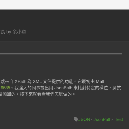
 by 余小章
性
靈感來自 XPath 為 XML 文件提供的功能。它最初由 Matt
 9535
。我強大的同事提出用 JsonPath 來比對特定的欄位，測試
蠻簡單的，接下來就看看我們怎麼做的。
JSON
JsonPath
Test