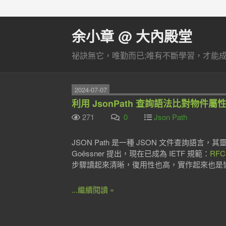
余小章 @ 大內殿堂
祕訣無它，唯勤而已;唯有不斷學習，才能成長
2024-07-07
利用 JsonPath 查詢語法比對物件屬
271
0
Json Path
JSON Path 是一種 JSON 文件查詢語言，其
Goëssner 提出，現在已成為 IETF 規範：
RFC
步驟讀起來清晰，復用性也高，實作起來也是
...繼續閱讀 »