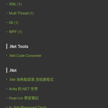
XML (1)
Multi Thread (1)
IIS (1)
WPF (1)
.Net Tools
.Net Code Converter
.Net
.Net 海角點部落 茂伯譙程式
Anita 的.NET 世界
Huan-Lin 學習筆記
In .Net [Raymond Tang]