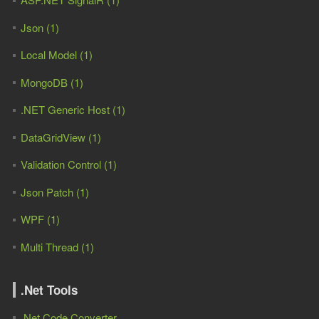
Json (1)
Local Model (1)
MongoDB (1)
.NET Generic Host (1)
DataGridView (1)
Validation Control (1)
Json Patch (1)
WPF (1)
Multi Thread (1)
.Net Tools
.Net Code Converter