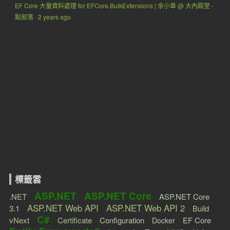
EF Core 大量資料處理 for EFCore.BulkExtensions | 余小章 @ 大內殿堂 -
點部落
·
2 years ago
標籤雲
ASP.NET
ASP.NET Core
.NET
ASP.NET Core
ASP.NET Web API
ASP.NET Web API 2
3.1
Build
C#
vNext
Certificate
Configuration
EF Core
Docker