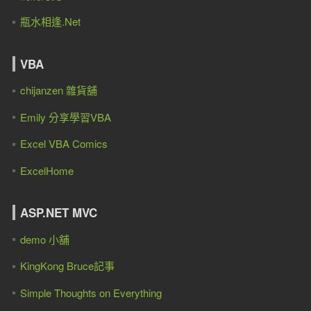
瓶水相逢.Net
VBA
chijanzen 雜貨舖
Emily 分享學習VBA
Excel VBA Comics
ExcelHome
ASP.NET MVC
demo 小舖
KingKong Bruce記事
Simple Thoughts on Everything