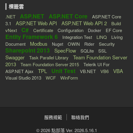
標籤雲
ASP.NET
ASP.NET Core
.NET
ASP.NET Core
ASP.NET Web API
ASP.NET Web API 2
3.1
Build
C#
vNext
Certificate
Configuration
EF Core
Docker
Entity Framework 6
Integration Test
LINQ
Living
Modbus
Document
OWIN
Security
Nuget
Rider
Sharepoint 2013
SpecFlow
SQLite
SSL
Swagger
Team Foundation Server
Task Parallel Library
2013
Team Foundation Server 2015
Telerik UI For
Unit Test
TPL
VBA
ASP.NET Ajax
VB.NET
VB6
Visual Studio 2013
WCF
WinForm
服務規範
聯絡我們
© 2026 點部落 Ver. 2026.5.16.1