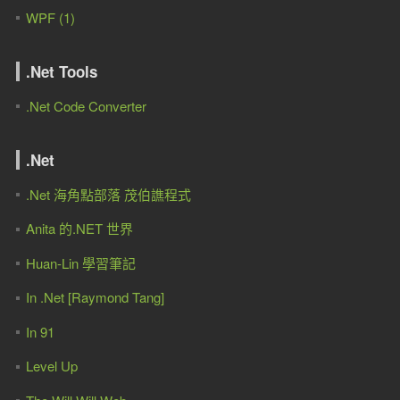
WPF (1)
.Net Tools
.Net Code Converter
.Net
.Net 海角點部落 茂伯譙程式
Anita 的.NET 世界
Huan-Lin 學習筆記
In .Net [Raymond Tang]
In 91
Level Up