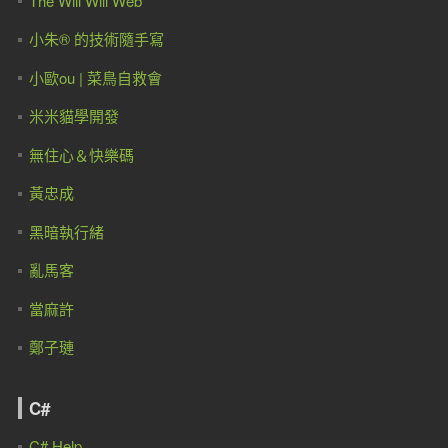
The Will Will Web
小朱® 的技術隨手寫
小歐ou | 菜鳥自救會
米米貓學開發
無住心＆快樂碼
黃忠成
黑暗執行緒
亂馬客
當麻許
鄭子璉
C#
C# Help