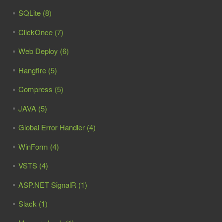
SQLite (8)
ClickOnce (7)
Web Deploy (6)
Hangfire (5)
Compress (5)
JAVA (5)
Global Error Handler (4)
WinForm (4)
VSTS (4)
ASP.NET SignalR (1)
Slack (1)