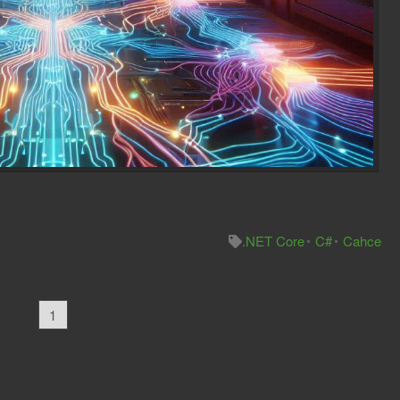
.NET Core
C#
Cahce
1