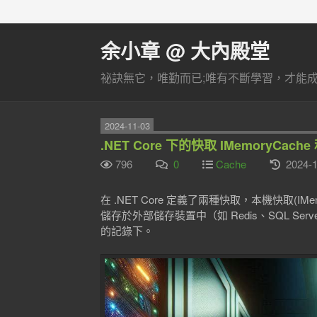
余小章 @ 大內殿堂
祕訣無它，唯勤而已;唯有不斷學習，才能成長
2024-11-03
.NET Core 下的快取 IMemoryCache 和 
796
0
Cache
2024-1
在 .NET Core 定義了兩種快取，本機快取(IMemo
儲存於外部儲存裝置中（如 Redis、SQL S
的記錄下。