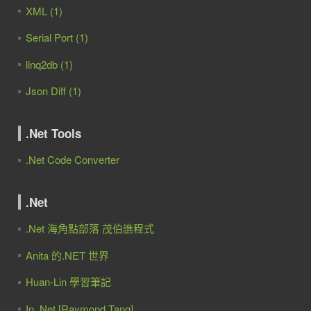
XML (1)
Serial Port (1)
linq2db (1)
Json Diff (1)
.Net Tools
.Net Code Converter
.Net
.Net 海角點部落 茂伯譙程式
Anita 的.NET 世界
Huan-Lin 學習筆記
In .Net [Raymond Tang]