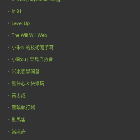
In 91
Level Up
The Will Will Web
小朱® 的技術隨手寫
小歐ou | 菜鳥自救會
米米貓學開發
無住心＆快樂碼
黃忠成
黑暗執行緒
亂馬客
當麻許