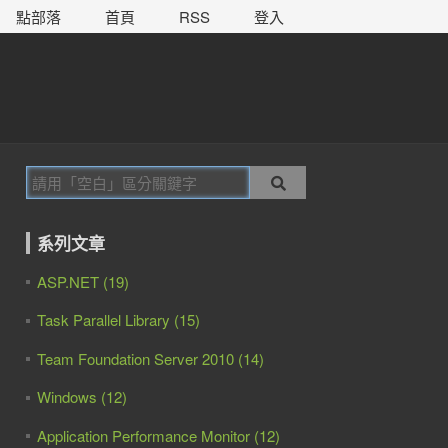
點部落
首頁
RSS
登入
系列文章
ASP.NET (19)
Task Parallel Library (15)
Team Foundation Server 2010 (14)
Windows (12)
Application Performance Monitor (12)