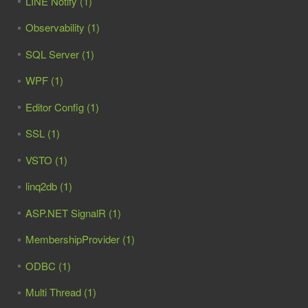
LINE Notify (1)
Observability (1)
SQL Server (1)
WPF (1)
Editor Config (1)
SSL (1)
VSTO (1)
linq2db (1)
ASP.NET SignalR (1)
MembershipProvider (1)
ODBC (1)
Multi Thread (1)