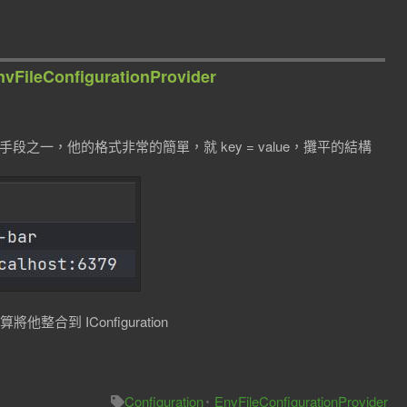
vFileConfigurationProvider
的手段之一，他的格式非常的簡單，就 key = value，攤平的結構
合到 IConfiguration
Configuration
EnvFileConfigurationProvider