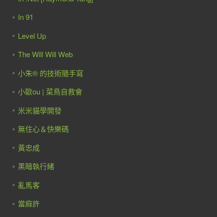
In 91
Level Up
The Will Will Web
小朱® 的技術隨手寫
小歐ou | 菜鳥自救會
米米貓學開發
無住心＆快樂碼
黃忠成
黑暗執行緒
亂馬客
當麻許