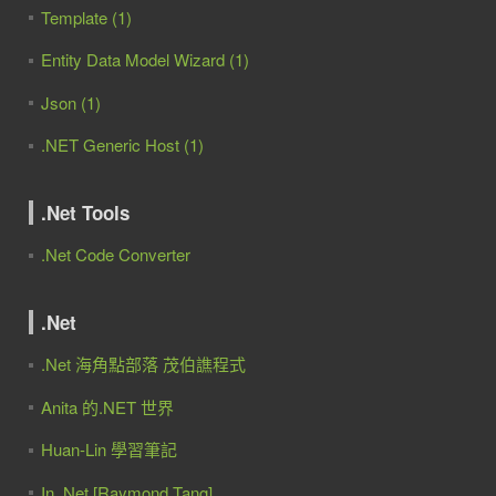
Template (1)
Entity Data Model Wizard (1)
Json (1)
.NET Generic Host (1)
.Net Tools
.Net Code Converter
.Net
.Net 海角點部落 茂伯譙程式
Anita 的.NET 世界
Huan-Lin 學習筆記
In .Net [Raymond Tang]