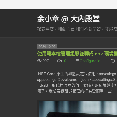
余小章 @ 大內殿堂
祕訣無它，唯勤而已;唯有不斷學習，才能成長
2024-10-02
使用範本檔管理組態並轉成 env 環境
997
0
Configuration
.NET Core 原生的組態設定是使用 appset
appsettings.Development.json、appsetting
+Build，取代掉原本的值，要佈署的環境
壞了，我想要讓組態管理的行為變簡單一些…