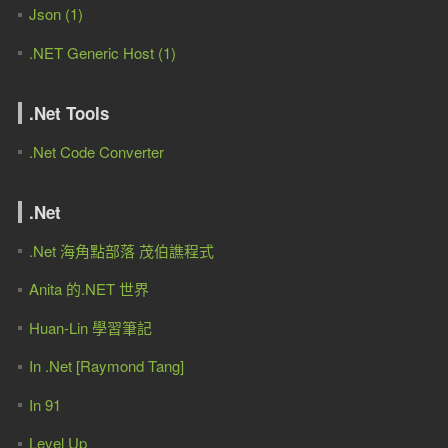
Json (1)
.NET Generic Host (1)
.Net Tools
.Net Code Converter
.Net
.Net 海角點部落 茂伯譙程式
Anita 的.NET 世界
Huan-Lin 學習筆記
In .Net [Raymond Tang]
In 91
Level Up