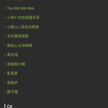
The Will Will Web
小朱® 的技術隨手寫
小歐ou | 菜鳥自救會
米米貓學開發
無住心＆快樂碼
黃忠成
黑暗執行緒
亂馬客
當麻許
鄭子璉
C#