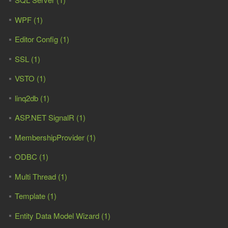
WPF (1)
Editor Config (1)
SSL (1)
VSTO (1)
linq2db (1)
ASP.NET SignalR (1)
MembershipProvider (1)
ODBC (1)
Multi Thread (1)
Template (1)
Entity Data Model Wizard (1)