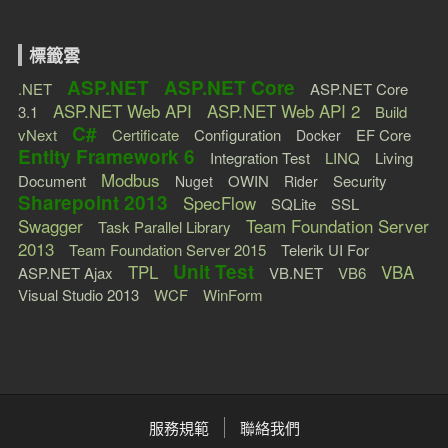
標籤雲
ASP.NET
ASP.NET Core
.NET
ASP.NET Core
ASP.NET Web API
ASP.NET Web API 2
3.1
Build
C#
vNext
Certificate
Configuration
EF Core
Docker
Entity Framework 6
Integration Test
LINQ
Living
Modbus
Document
OWIN
Security
Nuget
Rider
Sharepoint 2013
SpecFlow
SQLite
SSL
Swagger
Team Foundation Server
Task Parallel Library
2013
Team Foundation Server 2015
Telerik UI For
Unit Test
TPL
VBA
ASP.NET Ajax
VB.NET
VB6
Visual Studio 2013
WCF
WinForm
服務規範
聯絡我們