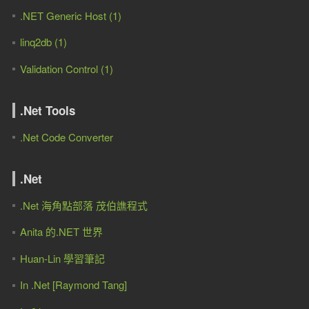
.NET Generic Host (1)
linq2db (1)
Validation Control (1)
.Net Tools
.Net Code Converter
.Net
.Net 海角點部落 茂伯譙程式
Anita 的.NET 世界
Huan-Lin 學習筆記
In .Net [Raymond Tang]