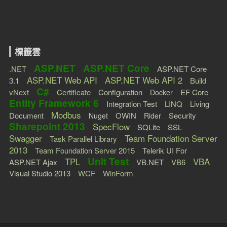
標籤雲
ASP.NET
ASP.NET Core
.NET
ASP.NET Core
ASP.NET Web API
ASP.NET Web API 2
3.1
Build
C#
vNext
Certificate
Configuration
EF Core
Docker
Entity Framework 6
Integration Test
LINQ
Living
Modbus
Document
OWIN
Security
Nuget
Rider
Sharepoint 2013
SpecFlow
SQLite
SSL
Swagger
Team Foundation Server
Task Parallel Library
2013
Team Foundation Server 2015
Telerik UI For
Unit Test
TPL
VBA
ASP.NET Ajax
VB.NET
VB6
Visual Studio 2013
WCF
WinForm