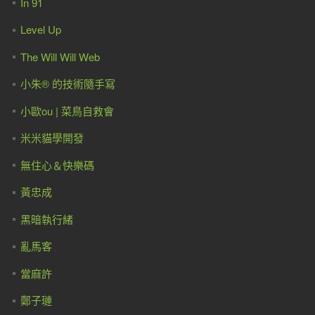
In 91
Level Up
The Will Will Web
小朱® 的技術隨手寫
小歐ou | 菜鳥自救會
米米貓學開發
無住心＆快樂碼
黃忠成
黑暗執行緒
亂馬客
當麻許
鄭子璉