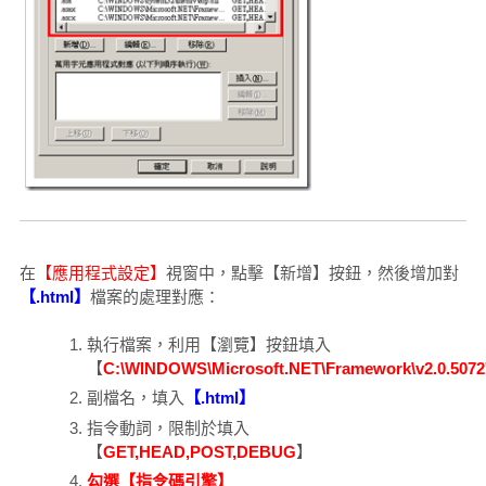
在
【應用程式設定】
視窗中，點擊【新增】按鈕，然後增加對
【.html】
檔案的處理對應：
執行檔案，利用【瀏覽】按鈕填入
【
C:\WINDOWS\Microsoft.NET\Framework\v2.0.50727\
副檔名，填入
【.html】
指令動詞，限制於填入
【
GET,HEAD,POST,DEBUG
】
勾選【指令碼引擎】