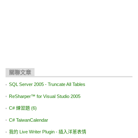
關聯文章
SQL Server 2005 - Truncate All Tables
ReSharper™ for Visual Studio 2005
C# 練習題 (6)
C# TaiwanCalendar
我的 Live Writer Plugin - 插入洋蔥表情