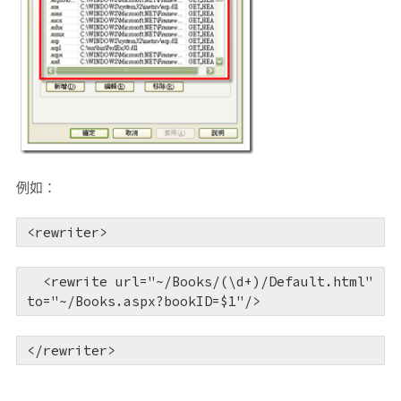
例如：
<
rewriter
>
<
rewrite
url
="~/Books/(\d+)/Default.html"
to
="~/Books.aspx?bookID=$1"
/>
</
rewriter
>