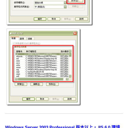
Windows Server 2003 Professional 版本以上， IIS 6.0 環境