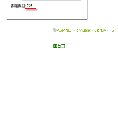
ASP.NET
chhuang
Library
IIS
回首頁