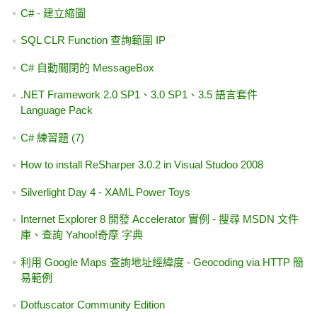
C# - 建立縮圖
SQL CLR Function 查詢範圍 IP
C# 自動關閉的 MessageBox
.NET Framework 2.0 SP1、3.0 SP1、3.5 語言套件
Language Pack
C# 練習題 (7)
How to install ReSharper 3.0.2 in Visual Studoo 2008
Silverlight Day 4 - XAML Power Toys
Internet Explorer 8 開發 Accelerator 實例 - 搜尋 MSDN 文件
庫、查詢 Yahoo!奇摩 字典
利用 Google Maps 查詢地址經緯度 - Geocoding via HTTP 簡
易範例
Dotfuscator Community Edition