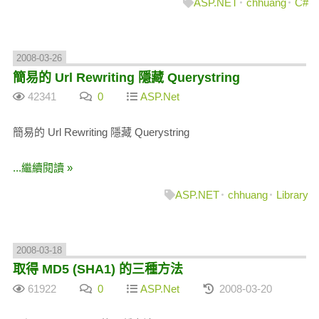
ASP.NET
chhuang
C#
2008-03-26
簡易的 Url Rewriting 隱藏 Querystring
42341
0
ASP.Net
簡易的 Url Rewriting 隱藏 Querystring
...繼續閱讀 »
ASP.NET
chhuang
Library
2008-03-18
取得 MD5 (SHA1) 的三種方法
61922
0
ASP.Net
2008-03-20