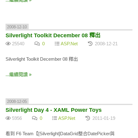
2008-12-10
Silverlight Toolkit December 08 釋出
25540
0
ASP.Net
2008-12-21
Silverlight Toolkit December 08 釋出
...繼續閱讀 »
2008-12-05
Silverlight Day 4 - XAML Power Toys
5956
0
ASP.Net
2011-01-19
看到 F6 Team【[Silverlight]DataGrid整合DatePicker與