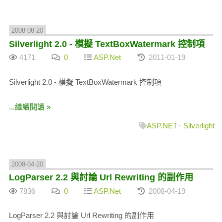
2008-08-20
Silverlight 2.0 - 模擬 TextBoxWatermark 控制項
4171
0
ASP.Net
2011-01-19
Silverlight 2.0 - 模擬 TextBoxWatermark 控制項
...繼續閱讀 »
ASP.NET
Silverlight
2008-04-20
LogParser 2.2 與討論 Url Rewriting 的副作用
7836
0
ASP.Net
2008-04-19
LogParser 2.2 與討論 Url Rewriting 的副作用