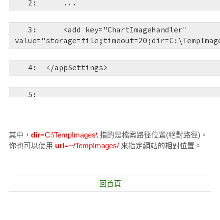
   2:  
    ...
   3:  
<
add
key
="ChartImageHandler"
value
="storage=file;timeout=20;dir=C:\TempImag
   4:  
</
appSettings
>
   5:  
   6:  
<
httpHandlers
>
其中，
dir
=C:\TempImages\
指的是檔案路徑位置(絕對路徑)。
你也可以使用
url
=~/TempImages/
來指定網站的相對位置。
   7:  
    ...
   8:  
<
add
path
="ChartImg.axd"
verb
="GET,
回首頁
type
="System.Web.UI.DataVisualization.Charting.
System.Web.DataVisualization, Version=3.5.0.0, 
PublicKeyToken=31bf3856ad364e35"
validate
="fal