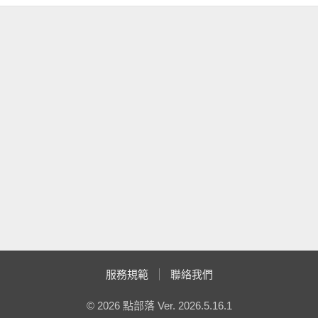
PublicKeyToken=31bf3856ad364e35"
/>
  16:  
</
handlers
>
服務規範
聯絡我們
© 2026 點部落 Ver. 2026.5.16.1