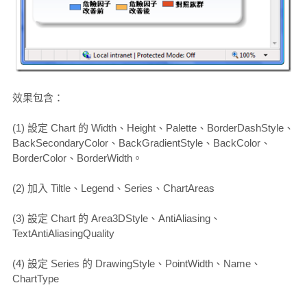
效果包含：
(1) 設定 Chart 的 Width、Height、Palette、BorderDashStyle、
BackSecondaryColor、BackGradientStyle、BackColor、
BorderColor、BorderWidth。
(2) 加入 Tiltle、Legend、Series、ChartAreas
(3) 設定 Chart 的 Area3DStyle、AntiAliasing、
TextAntiAliasingQuality
(4) 設定 Series 的 DrawingStyle、PointWidth、Name、
ChartType